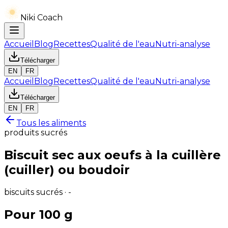
Niki Coach
Accueil
Blog
Recettes
Qualité de l'eau
Nutri-analyse
Télécharger
EN
FR
Accueil
Blog
Recettes
Qualité de l'eau
Nutri-analyse
Télécharger
EN
FR
Tous les aliments
produits sucrés
Biscuit sec aux oeufs à la cuillère
(cuiller) ou boudoir
biscuits sucrés · -
Pour 100 g