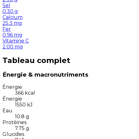
Sel
0.30
g
Calcium
25.3
mg
Fer
0.96
mg
Vitamine C
2.00
mg
Tableau complet
Énergie & macronutriments
Énergie
366
kcal
Énergie
1550
kJ
Eau
10.8
g
Protéines
7.75
g
Glucides