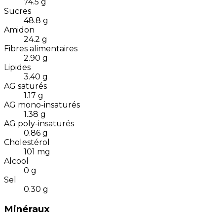
74.5
g
Sucres
48.8
g
Amidon
24.2
g
Fibres alimentaires
2.90
g
Lipides
3.40
g
AG saturés
1.17
g
AG mono-insaturés
1.38
g
AG poly-insaturés
0.86
g
Cholestérol
101
mg
Alcool
0
g
Sel
0.30
g
Minéraux