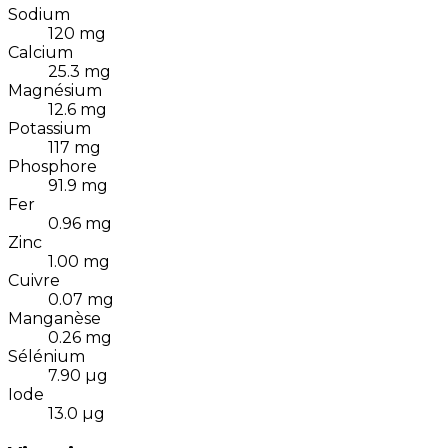
Sodium
120
mg
Calcium
25.3
mg
Magnésium
12.6
mg
Potassium
117
mg
Phosphore
91.9
mg
Fer
0.96
mg
Zinc
1.00
mg
Cuivre
0.07
mg
Manganèse
0.26
mg
Sélénium
7.90
µg
Iode
13.0
µg