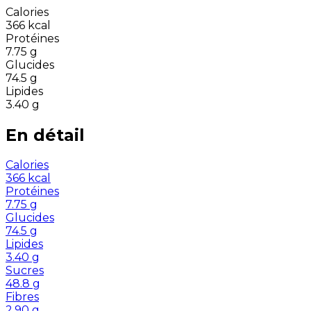
Calories
366
kcal
Protéines
7.75
g
Glucides
74.5
g
Lipides
3.40
g
En détail
Calories
366
kcal
Protéines
7.75
g
Glucides
74.5
g
Lipides
3.40
g
Sucres
48.8
g
Fibres
2.90
g