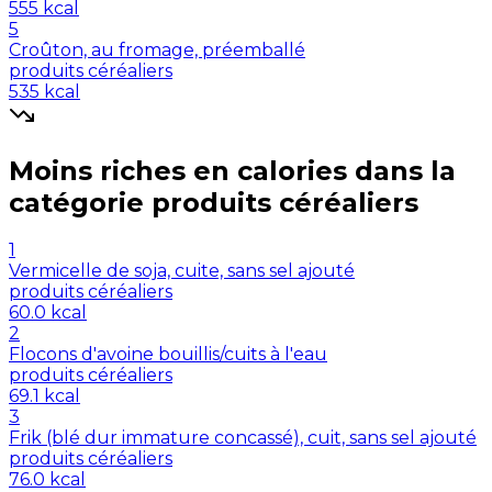
555
kcal
5
Croûton, au fromage, préemballé
produits céréaliers
535
kcal
Moins riches en
calories
dans la
catégorie
produits céréaliers
1
Vermicelle de soja, cuite, sans sel ajouté
produits céréaliers
60.0
kcal
2
Flocons d'avoine bouillis/cuits à l'eau
produits céréaliers
69.1
kcal
3
Frik (blé dur immature concassé), cuit, sans sel ajouté
produits céréaliers
76.0
kcal