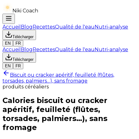
Niki Coach
Accueil
Blog
Recettes
Qualité de l'eau
Nutri-analyse
Télécharger
EN
FR
Accueil
Blog
Recettes
Qualité de l'eau
Nutri-analyse
Télécharger
EN
FR
Biscuit ou cracker apéritif, feuilleté (flûtes,
torsades, palmiers…), sans fromage
produits céréaliers
Calories
biscuit ou cracker
apéritif, feuilleté (flûtes,
torsades, palmiers…), sans
fromage