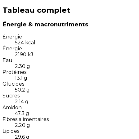
Tableau complet
Énergie & macronutriments
Énergie
524
kcal
Énergie
2190
kJ
Eau
2.30
g
Protéines
13.1
g
Glucides
50.2
g
Sucres
2.14
g
Amidon
47.3
g
Fibres alimentaires
2.20
g
Lipides
29.6
g