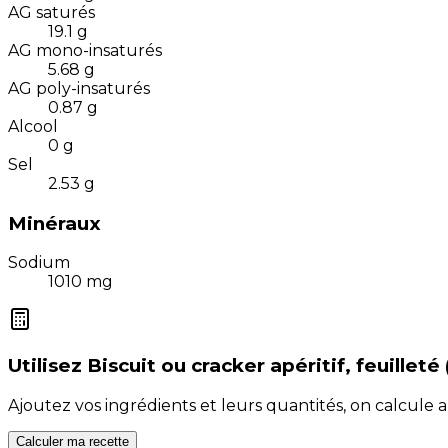
AG saturés
19.1
g
AG mono-insaturés
5.68
g
AG poly-insaturés
0.87
g
Alcool
0
g
Sel
2.53
g
Minéraux
Sodium
1010
mg
Utilisez
Biscuit ou cracker apéritif, feuillet
Ajoutez vos ingrédients et leurs quantités, on calcul
Calculer ma recette