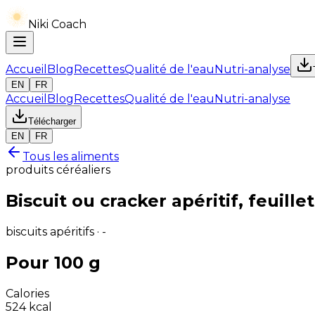
Niki Coach
Accueil
Blog
Recettes
Qualité de l'eau
Nutri-analyse
EN
FR
Accueil
Blog
Recettes
Qualité de l'eau
Nutri-analyse
Télécharger
EN
FR
Tous les aliments
produits céréaliers
Biscuit ou cracker apéritif, feuill
biscuits apéritifs · -
Pour 100 g
Calories
524
kcal