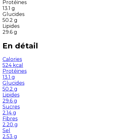
Protéines
13.1
g
Glucides
50.2
g
Lipides
29.6
g
En détail
Calories
524
kcal
Protéines
13.1
g
Glucides
50.2
g
Lipides
29.6
g
Sucres
2.14
g
Fibres
2.20
g
Sel
2.53
g