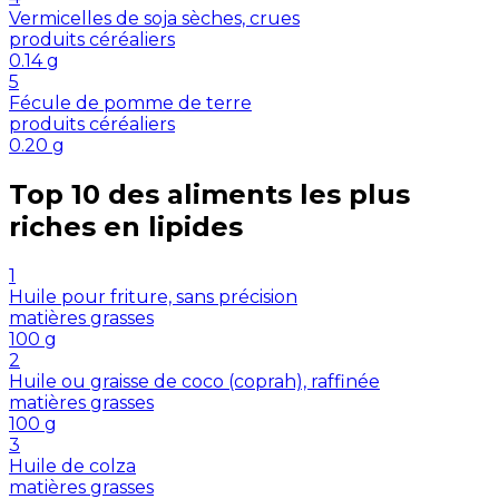
Vermicelles de soja sèches, crues
produits céréaliers
0.14
g
5
Fécule de pomme de terre
produits céréaliers
0.20
g
Top 10 des aliments les plus
riches en
lipides
1
Huile pour friture, sans précision
matières grasses
100
g
2
Huile ou graisse de coco (coprah), raffinée
matières grasses
100
g
3
Huile de colza
matières grasses