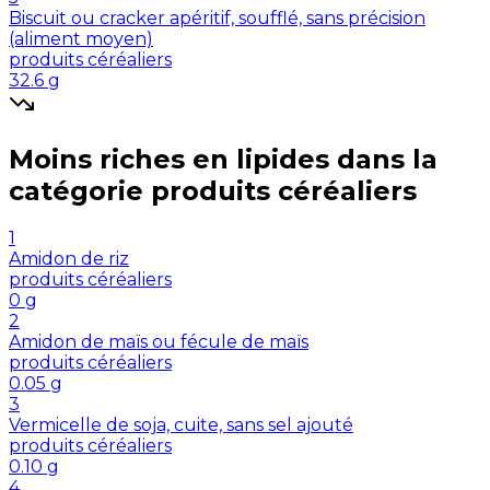
Biscuit ou cracker apéritif, soufflé, sans précision
(aliment moyen)
produits céréaliers
32.6
g
Moins riches en
lipides
dans la
catégorie
produits céréaliers
1
Amidon de riz
produits céréaliers
0
g
2
Amidon de maïs ou fécule de maïs
produits céréaliers
0.05
g
3
Vermicelle de soja, cuite, sans sel ajouté
produits céréaliers
0.10
g
4