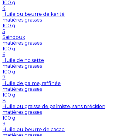
100
g
4
Huile ou beurre de karité
matières grasses
100
g
5
Saindoux
matières grasses
100
g
6
Huile de noisette
matières grasses
100
g
7
Huile de palme, raffinée
matières grasses
100
g
8
Huile ou graisse de palmiste, sans précision
matières grasses
100
g
9
Huile ou beurre de cacao
matières grasses