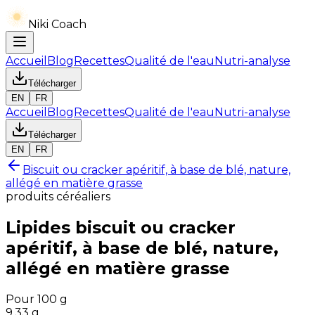
Niki Coach
Accueil
Blog
Recettes
Qualité de l'eau
Nutri-analyse
Télécharger
EN
FR
Accueil
Blog
Recettes
Qualité de l'eau
Nutri-analyse
Télécharger
EN
FR
Biscuit ou cracker apéritif, à base de blé, nature,
allégé en matière grasse
produits céréaliers
Lipides
biscuit ou cracker
apéritif, à base de blé, nature,
allégé en matière grasse
Pour 100 g
9.33
g