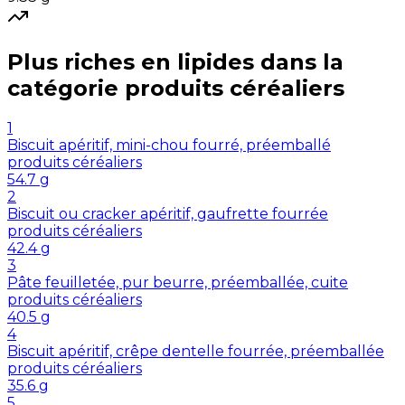
Plus riches en
lipides
dans la
catégorie
produits céréaliers
1
Biscuit apéritif, mini-chou fourré, préemballé
produits céréaliers
54.7
g
2
Biscuit ou cracker apéritif, gaufrette fourrée
produits céréaliers
42.4
g
3
Pâte feuilletée, pur beurre, préemballée, cuite
produits céréaliers
40.5
g
4
Biscuit apéritif, crêpe dentelle fourrée, préemballée
produits céréaliers
35.6
g
5