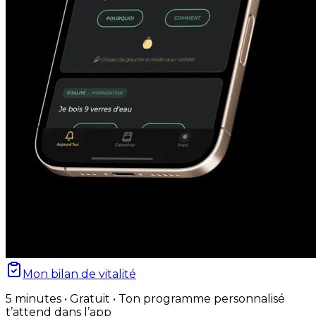
Mon bilan de vitalité
5 minutes • Gratuit • Ton programme personnalisé
t’attend dans l’app