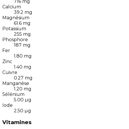
716
mg
Calcium
39.2
mg
Magnésium
61.6
mg
Potassium
255
mg
Phosphore
187
mg
Fer
1.80
mg
Zinc
1.40
mg
Cuivre
0.27
mg
Manganèse
1.20
mg
Sélénium
5.00
µg
Iode
2.50
µg
Vitamines