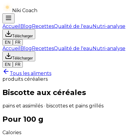
Niki Coach
Accueil
Blog
Recettes
Qualité de l'eau
Nutri-analyse
Télécharger
EN
FR
Accueil
Blog
Recettes
Qualité de l'eau
Nutri-analyse
Télécharger
EN
FR
Tous les aliments
produits céréaliers
Biscotte aux céréales
pains et assimilés · biscottes et pains grillés
Pour 100 g
Calories