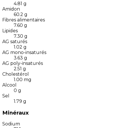
4.81
g
Amidon
60.2
g
Fibres alimentaires
7.60
g
Lipides
7.30
g
AG saturés
1.02
g
AG mono-insaturés
3.63
g
AG poly-insaturés
2.51
g
Cholestérol
1.00
mg
Alcool
0
g
Sel
1.79
g
Minéraux
Sodium