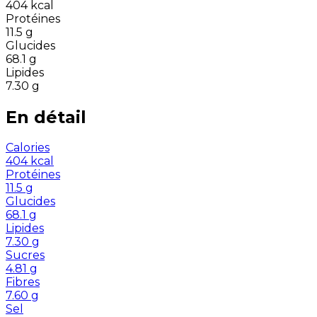
404
kcal
Protéines
11.5
g
Glucides
68.1
g
Lipides
7.30
g
En détail
Calories
404
kcal
Protéines
11.5
g
Glucides
68.1
g
Lipides
7.30
g
Sucres
4.81
g
Fibres
7.60
g
Sel