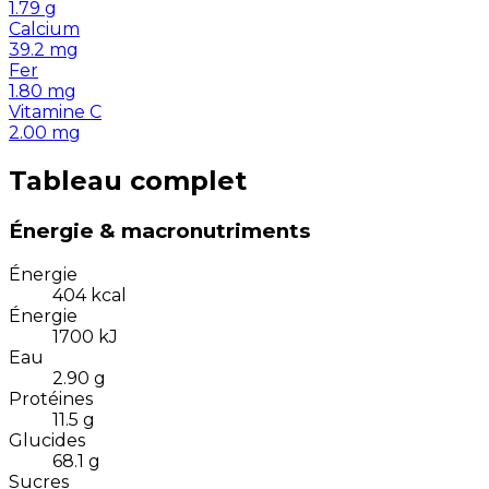
1.79
g
Calcium
39.2
mg
Fer
1.80
mg
Vitamine C
2.00
mg
Tableau complet
Énergie & macronutriments
Énergie
404
kcal
Énergie
1700
kJ
Eau
2.90
g
Protéines
11.5
g
Glucides
68.1
g
Sucres