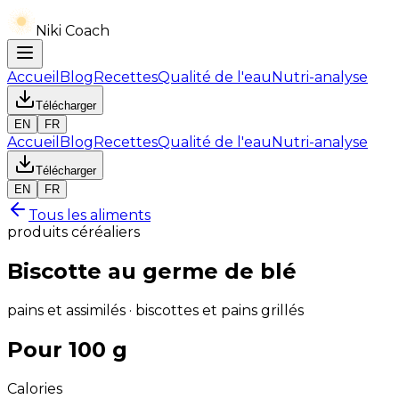
Niki Coach
Accueil
Blog
Recettes
Qualité de l'eau
Nutri-analyse
Télécharger
EN
FR
Accueil
Blog
Recettes
Qualité de l'eau
Nutri-analyse
Télécharger
EN
FR
Tous les aliments
produits céréaliers
Biscotte au germe de blé
pains et assimilés · biscottes et pains grillés
Pour 100 g
Calories