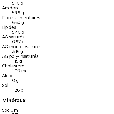
5.10
g
Amidon
59.9
g
Fibres alimentaires
6.60
g
Lipides
5.40
g
AG saturés
0.97
g
AG mono-insaturés
3.16
g
AG poly-insaturés
1.15
g
Cholestérol
1.00
mg
Alcool
0
g
Sel
1.28
g
Minéraux
Sodium