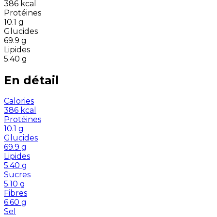
386
kcal
Protéines
10.1
g
Glucides
69.9
g
Lipides
5.40
g
En détail
Calories
386
kcal
Protéines
10.1
g
Glucides
69.9
g
Lipides
5.40
g
Sucres
5.10
g
Fibres
6.60
g
Sel