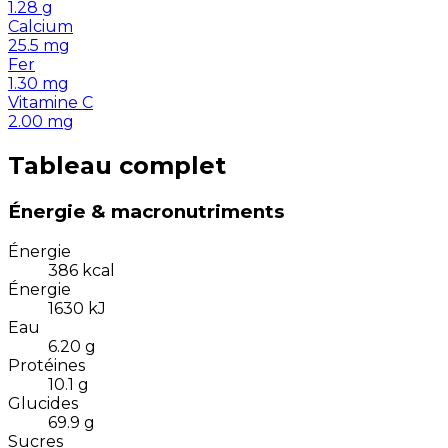
1.28
g
Calcium
25.5
mg
Fer
1.30
mg
Vitamine C
2.00
mg
Tableau complet
Énergie & macronutriments
Énergie
386
kcal
Énergie
1630
kJ
Eau
6.20
g
Protéines
10.1
g
Glucides
69.9
g
Sucres