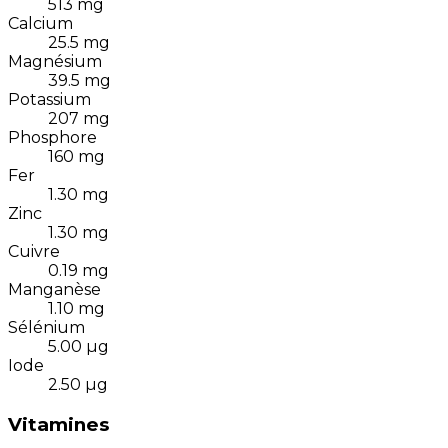
513
mg
Calcium
25.5
mg
Magnésium
39.5
mg
Potassium
207
mg
Phosphore
160
mg
Fer
1.30
mg
Zinc
1.30
mg
Cuivre
0.19
mg
Manganèse
1.10
mg
Sélénium
5.00
µg
Iode
2.50
µg
Vitamines