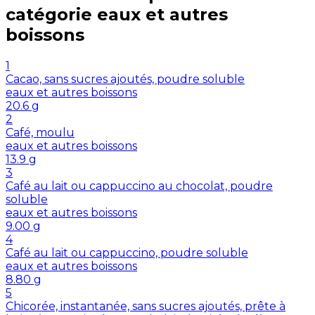
catégorie
eaux et autres
boissons
1
Cacao, sans sucres ajoutés, poudre soluble
eaux et autres boissons
20.6
g
2
Café, moulu
eaux et autres boissons
13.9
g
3
Café au lait ou cappuccino au chocolat, poudre
soluble
eaux et autres boissons
9.00
g
4
Café au lait ou cappuccino, poudre soluble
eaux et autres boissons
8.80
g
5
Chicorée, instantanée, sans sucres ajoutés, prête à