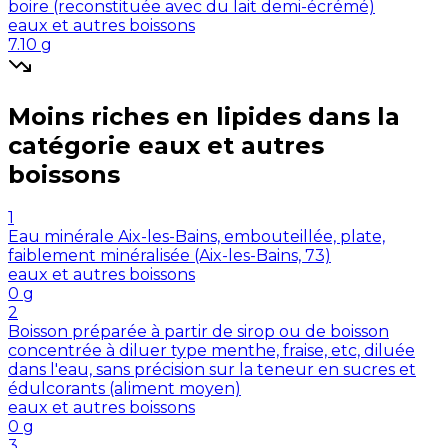
boire (reconstituée avec du lait demi-écrémé)
eaux et autres boissons
7.10
g
Moins riches en
lipides
dans la
catégorie
eaux et autres
boissons
1
Eau minérale Aix-les-Bains, embouteillée, plate,
faiblement minéralisée (Aix-les-Bains, 73)
eaux et autres boissons
0
g
2
Boisson préparée à partir de sirop ou de boisson
concentrée à diluer type menthe, fraise, etc, diluée
dans l'eau, sans précision sur la teneur en sucres et
édulcorants (aliment moyen)
eaux et autres boissons
0
g
3