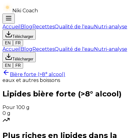
Niki Coach
Accueil
Blog
Recettes
Qualité de l'eau
Nutri-analyse
Télécharger
EN
FR
Accueil
Blog
Recettes
Qualité de l'eau
Nutri-analyse
Télécharger
EN
FR
Bière forte (>8° alcool)
eaux et autres boissons
Lipides
bière forte (>8° alcool)
Pour 100 g
0
g
Plus riches en
lipides
dans la