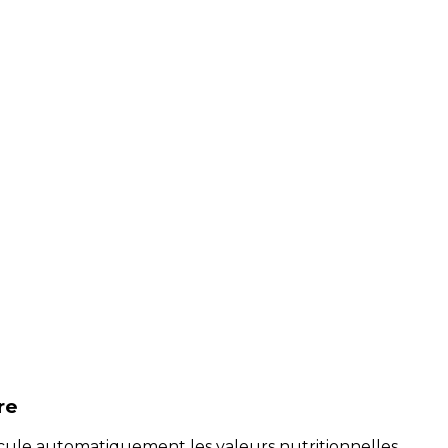
re
alcule automatiquement les valeurs nutritionnelles.