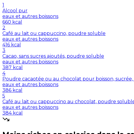
1
Alcool pur
eaux et autres boissons
660
kcal
2
Café au lait ou cappuccino, poudre soluble
eaux et autres boissons
416
kcal
3
Cacao, sans sucres ajoutés, poudre soluble
eaux et autres boissons
387
kcal
4
Poudre cacaotée ou au chocolat pour boisson, sucrée, 
eaux et autres boissons
386
kcal
5
Café au lait ou cappuccino au chocolat, poudre solubl
eaux et autres boissons
384
kcal