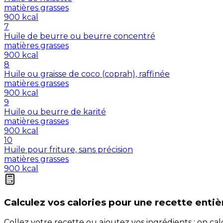
matières grasses
900
kcal
7
Huile de beurre ou beurre concentré
matières grasses
900
kcal
8
Huile ou graisse de coco (coprah), raffinée
matières grasses
900
kcal
9
Huile ou beurre de karité
matières grasses
900
kcal
10
Huile pour friture, sans précision
matières grasses
900
kcal
Calculez vos
calories
pour une recette entiè
Collez votre recette ou ajoutez vos ingrédients : on c