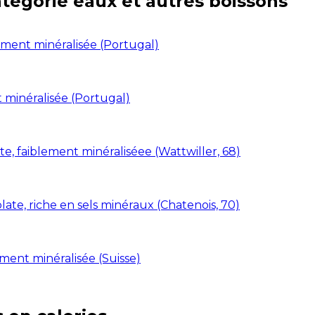
atégorie
eaux et autres boissons
ement minéralisée (Portugal)
t minéralisée (Portugal)
e, faiblement minéraliséee (Wattwiller, 68)
ate, riche en sels minéraux (Chatenois, 70)
ment minéralisée (Suisse)