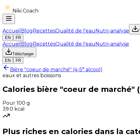
Niki Coach
Accueil
Blog
Recettes
Qualité de l'eau
Nutri-analyse
EN
FR
Accueil
Blog
Recettes
Qualité de l'eau
Nutri-analyse
Télécharger
EN
FR
Bière "coeur de marché" (4-5° alcool)
eaux et autres boissons
Calories
bière "coeur de marché" (
Pour 100 g
39.0
kcal
Plus riches en
calories
dans la cat