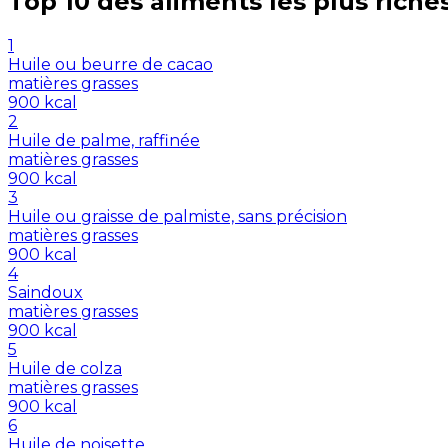
Top 10 des aliments les plus riche
1
Huile ou beurre de cacao
matières grasses
900
kcal
2
Huile de palme, raffinée
matières grasses
900
kcal
3
Huile ou graisse de palmiste, sans précision
matières grasses
900
kcal
4
Saindoux
matières grasses
900
kcal
5
Huile de colza
matières grasses
900
kcal
6
Huile de noisette