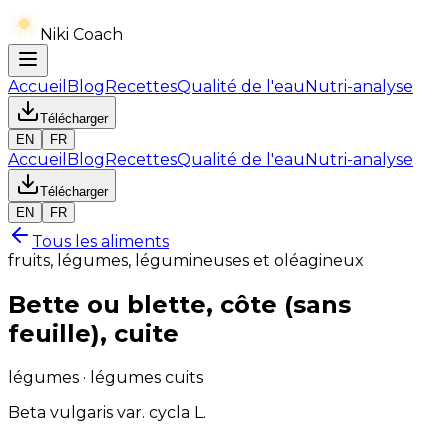
Niki Coach
Accueil
Blog
Recettes
Qualité de l'eau
Nutri-analyse
Télécharger
EN
FR
Accueil
Blog
Recettes
Qualité de l'eau
Nutri-analyse
Télécharger
EN
FR
Tous les aliments
fruits, légumes, légumineuses et oléagineux
Bette ou blette, côte (sans
feuille), cuite
légumes · légumes cuits
Beta vulgaris var. cycla L.