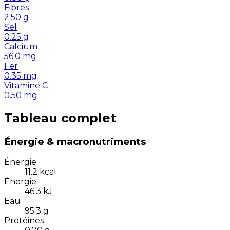
Fibres
2.50
g
Sel
0.25
g
Calcium
56.0
mg
Fer
0.35
mg
Vitamine C
0.50
mg
Tableau complet
Énergie & macronutriments
Énergie
11.2
kcal
Énergie
46.3
kJ
Eau
95.3
g
Protéines