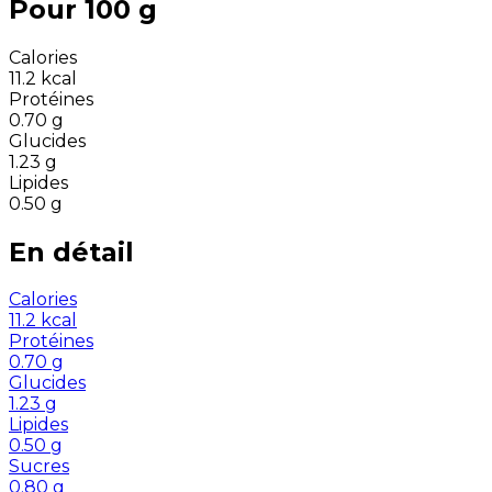
Pour 100 g
Calories
11.2
kcal
Protéines
0.70
g
Glucides
1.23
g
Lipides
0.50
g
En détail
Calories
11.2
kcal
Protéines
0.70
g
Glucides
1.23
g
Lipides
0.50
g
Sucres
0.80
g