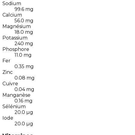
Sodium
99.6
mg
Calcium
56.0
mg
Magnésium
18.0
mg
Potassium
240
mg
Phosphore
11.0
mg
Fer
0.35
mg
Zinc
0.08
mg
Cuivre
0.04
mg
Manganèse
0.16
mg
Sélénium
20.0
µg
Iode
20.0
µg