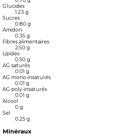
0.70
g
Glucides
1.23
g
Sucres
0.80
g
Amidon
0.35
g
Fibres alimentaires
2.50
g
Lipides
0.50
g
AG saturés
0.01
g
AG mono-insaturés
0.01
g
AG poly-insaturés
0.01
g
Alcool
0
g
Sel
0.25
g
Minéraux