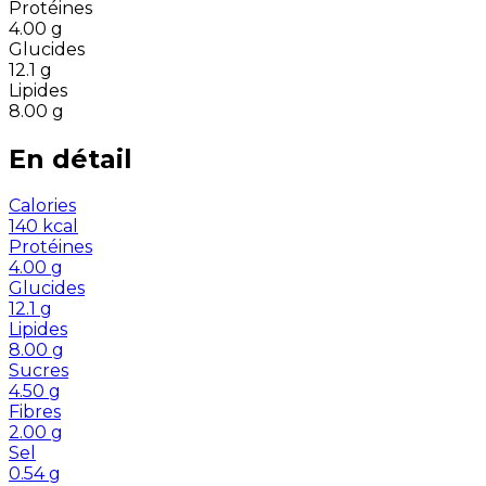
Protéines
4.00
g
Glucides
12.1
g
Lipides
8.00
g
En détail
Calories
140
kcal
Protéines
4.00
g
Glucides
12.1
g
Lipides
8.00
g
Sucres
4.50
g
Fibres
2.00
g
Sel
0.54
g