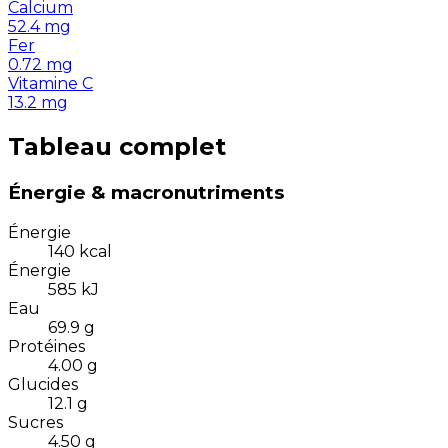
Calcium
52.4
mg
Fer
0.72
mg
Vitamine C
13.2
mg
Tableau complet
Énergie & macronutriments
Énergie
140
kcal
Énergie
585
kJ
Eau
69.9
g
Protéines
4.00
g
Glucides
12.1
g
Sucres
4.50
g