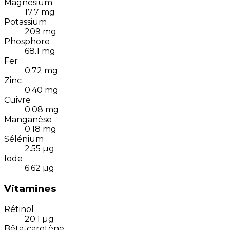
Magnésium
17.7
mg
Potassium
209
mg
Phosphore
68.1
mg
Fer
0.72
mg
Zinc
0.40
mg
Cuivre
0.08
mg
Manganèse
0.18
mg
Sélénium
2.55
µg
Iode
6.62
µg
Vitamines
Rétinol
20.1
µg
Bêta-carotène