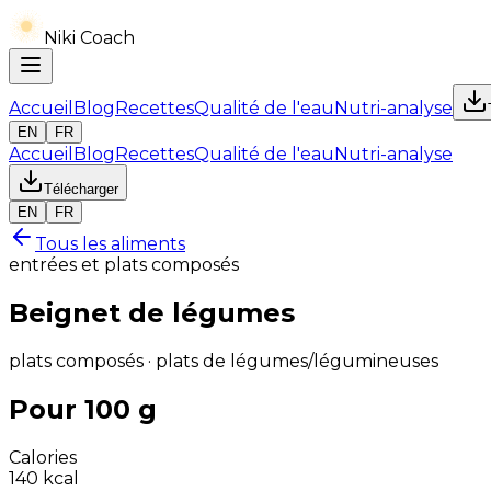
Niki Coach
Accueil
Blog
Recettes
Qualité de l'eau
Nutri-analyse
EN
FR
Accueil
Blog
Recettes
Qualité de l'eau
Nutri-analyse
Télécharger
EN
FR
Tous les aliments
entrées et plats composés
Beignet de légumes
plats composés · plats de légumes/légumineuses
Pour 100 g
Calories
140
kcal