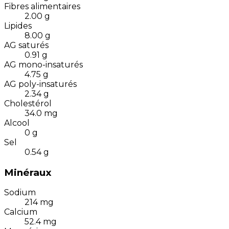
Fibres alimentaires
2.00
g
Lipides
8.00
g
AG saturés
0.91
g
AG mono-insaturés
4.75
g
AG poly-insaturés
2.34
g
Cholestérol
34.0
mg
Alcool
0
g
Sel
0.54
g
Minéraux
Sodium
214
mg
Calcium
52.4
mg