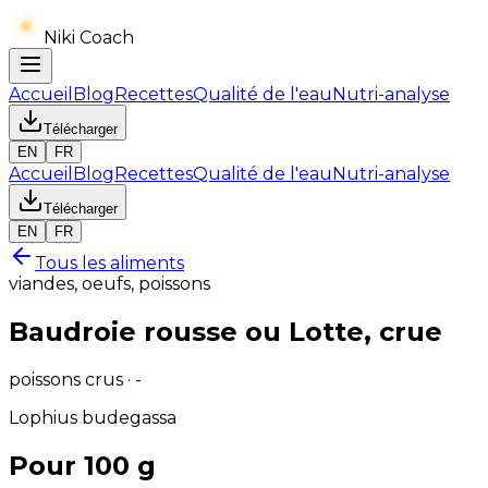
Niki Coach
Accueil
Blog
Recettes
Qualité de l'eau
Nutri-analyse
Télécharger
EN
FR
Accueil
Blog
Recettes
Qualité de l'eau
Nutri-analyse
Télécharger
EN
FR
Tous les aliments
viandes, oeufs, poissons
Baudroie rousse ou Lotte, crue
poissons crus · -
Lophius budegassa
Pour 100 g