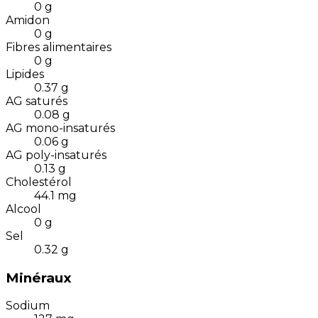
0
g
Amidon
0
g
Fibres alimentaires
0
g
Lipides
0.37
g
AG saturés
0.08
g
AG mono-insaturés
0.06
g
AG poly-insaturés
0.13
g
Cholestérol
44.1
mg
Alcool
0
g
Sel
0.32
g
Minéraux
Sodium