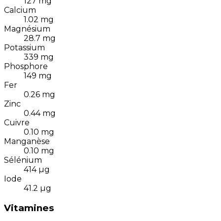
127
mg
Calcium
1.02
mg
Magnésium
28.7
mg
Potassium
339
mg
Phosphore
149
mg
Fer
0.26
mg
Zinc
0.44
mg
Cuivre
0.10
mg
Manganèse
0.10
mg
Sélénium
414
µg
Iode
41.2
µg
Vitamines