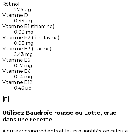
Rétinol
27.5
µg
Vitamine D
0.33
µg
Vitamine B1 (thiamine)
0.03
mg
Vitamine B2 (riboflavine)
0.03
mg
Vitamine B3 (niacine)
2.43
mg
Vitamine B5
0.17
mg
Vitamine B6
0.14
mg
Vitamine B12
0.46
µg
Utilisez
Baudroie rousse ou Lotte, crue
dans une recette
Ajoutez vos ingrédients et leurs quantités, on calcule