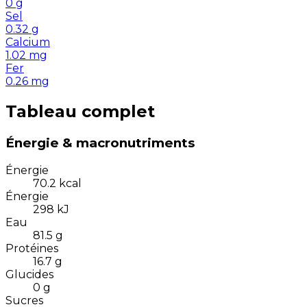
0
g
Sel
0.32
g
Calcium
1.02
mg
Fer
0.26
mg
Tableau complet
Énergie & macronutriments
Énergie
70.2
kcal
Énergie
298
kJ
Eau
81.5
g
Protéines
16.7
g
Glucides
0
g
Sucres