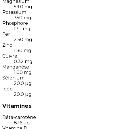
Magnésium
59.0
mg
Potassium
350
mg
Phosphore
170
mg
Fer
2.50
mg
Zinc
1.30
mg
Cuivre
0.32
mg
Manganèse
1.00
mg
Sélénium
20.0
µg
Iode
20.0
µg
Vitamines
Bêta-carotène
8.16
µg
Vitamine D