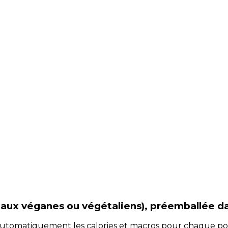
 aux véganes ou végétaliens), préemballée
d
e automatiquement les calories et macros pour chaque po