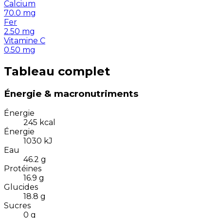
Calcium
70.0
mg
Fer
2.50
mg
Vitamine C
0.50
mg
Tableau complet
Énergie & macronutriments
Énergie
245
kcal
Énergie
1030
kJ
Eau
46.2
g
Protéines
16.9
g
Glucides
18.8
g
Sucres
0
g