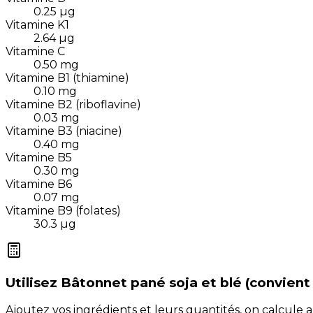
0.25
µg
Vitamine K1
2.64
µg
Vitamine C
0.50
mg
Vitamine B1 (thiamine)
0.10
mg
Vitamine B2 (riboflavine)
0.03
mg
Vitamine B3 (niacine)
0.40
mg
Vitamine B5
0.30
mg
Vitamine B6
0.07
mg
Vitamine B9 (folates)
30.3
µg
Utilisez
Bâtonnet pané soja et blé (convient
Ajoutez vos ingrédients et leurs quantités, on calcul