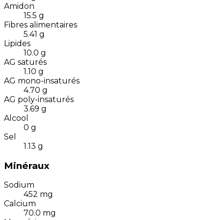
Amidon
15.5
g
Fibres alimentaires
5.41
g
Lipides
10.0
g
AG saturés
1.10
g
AG mono-insaturés
4.70
g
AG poly-insaturés
3.69
g
Alcool
0
g
Sel
1.13
g
Minéraux
Sodium
452
mg
Calcium
70.0
mg