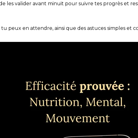
t de les valider avant minuit pour suivre tes progrès et res
e tu peux en attendre, ainsi que des astuces simples et 