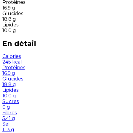
Protéines
16.9
g
Glucides
18.8
g
Lipides
10.0
g
En détail
Calories
245
kcal
Protéines
16.9
g
Glucides
18.8
g
Lipides
10.0
g
Sucres
0
g
Fibres
5.41
g
Sel
1.13
g