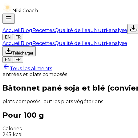
Niki Coach
Accueil
Blog
Recettes
Qualité de l'eau
Nutri-analyse
EN
FR
Accueil
Blog
Recettes
Qualité de l'eau
Nutri-analyse
Télécharger
EN
FR
Tous les aliments
entrées et plats composés
Bâtonnet pané soja et blé (convi
plats composés · autres plats végétariens
Pour 100 g
Calories
245
kcal