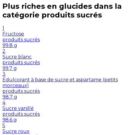
Plus riches en
glucides
dans la
catégorie
produits sucrés
1
Fructose
produits sucrés
99.8
g
2
Sucre blanc
produits sucrés
99.7
g
3
Edulcorant à base de sucre et aspartame (petits
morceaux)
produits sucrés
98.7
g
4
Sucre vanillé
produits sucrés
98.6
g
5
Sucre roux