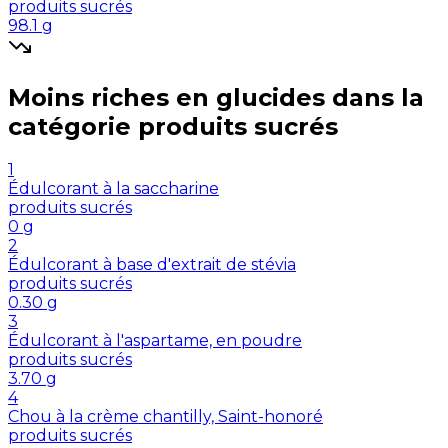
produits sucrés
98.1
g
Moins riches en
glucides
dans la
catégorie
produits sucrés
1
Édulcorant à la saccharine
produits sucrés
0
g
2
Édulcorant à base d'extrait de stévia
produits sucrés
0.30
g
3
Édulcorant à l'aspartame, en poudre
produits sucrés
3.70
g
4
Chou à la crème chantilly, Saint-honoré
produits sucrés