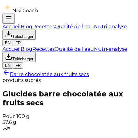
Niki Coach
Accueil
Blog
Recettes
Qualité de l'eau
Nutri-analyse
Télécharger
EN
FR
Accueil
Blog
Recettes
Qualité de l'eau
Nutri-analyse
Télécharger
EN
FR
Barre chocolatée aux fruits secs
produits sucrés
Glucides
barre chocolatée aux
fruits secs
Pour 100 g
57.6
g