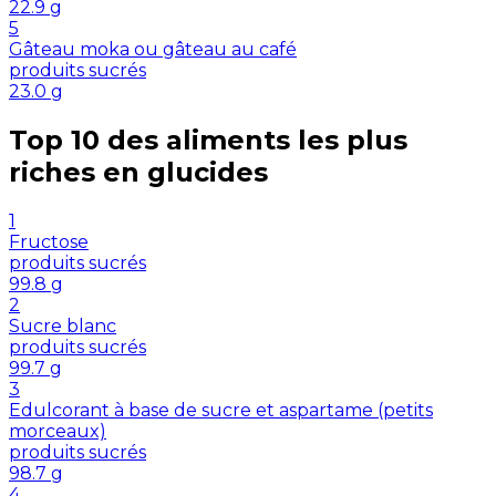
22.9
g
5
Gâteau moka ou gâteau au café
produits sucrés
23.0
g
Top 10 des aliments les plus
riches en
glucides
1
Fructose
produits sucrés
99.8
g
2
Sucre blanc
produits sucrés
99.7
g
3
Edulcorant à base de sucre et aspartame (petits
morceaux)
produits sucrés
98.7
g
4