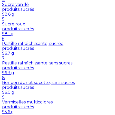
Sucre vanillé
produits sucrés
98.6
g
5
Sucre roux
produits sucrés
98.1
g
6
Pastille rafraîchissante, sucrée
produits sucrés
96.7
g
7
Pastille rafraîchissante, sans sucres
produits sucrés
96.3
g
8
Bonbon dur et sucette, sans sucres
produits sucrés
96.0
g
9
Vermicelles multicolores
produits sucrés
95.6
g