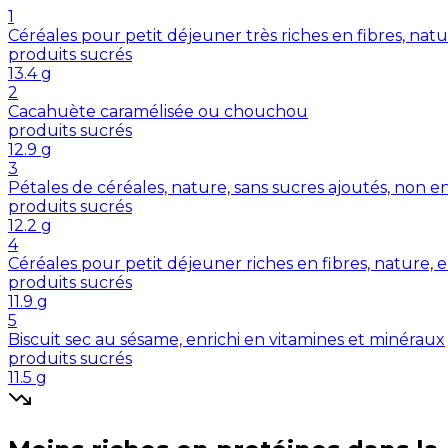
1
Céréales pour petit déjeuner très riches en fibres, nat
produits sucrés
13.4
g
2
Cacahuète caramélisée ou chouchou
produits sucrés
12.9
g
3
Pétales de céréales, nature, sans sucres ajoutés, non e
produits sucrés
12.2
g
4
Céréales pour petit déjeuner riches en fibres, nature, 
produits sucrés
11.9
g
5
Biscuit sec au sésame, enrichi en vitamines et minéraux
produits sucrés
11.5
g