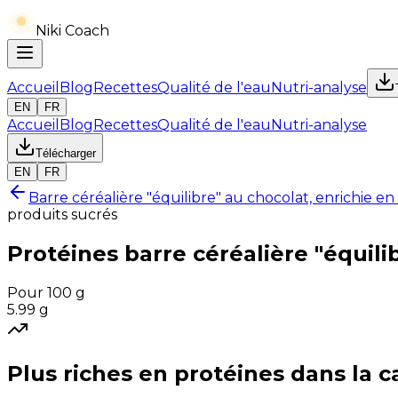
Niki Coach
Accueil
Blog
Recettes
Qualité de l'eau
Nutri-analyse
EN
FR
Accueil
Blog
Recettes
Qualité de l'eau
Nutri-analyse
Télécharger
EN
FR
Barre céréalière "équilibre" au chocolat, enrichie e
produits sucrés
Protéines
barre céréalière "équili
Pour 100 g
5.99
g
Plus riches en
protéines
dans la c