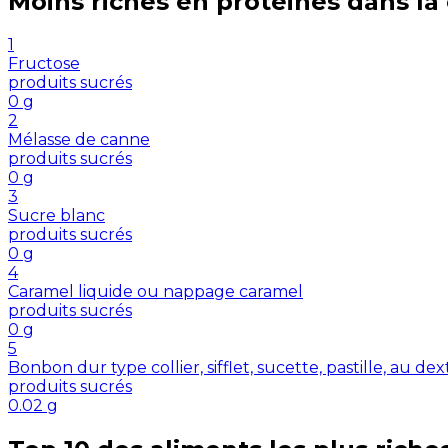
Moins riches en
protéines
dans la
1
Fructose
produits sucrés
0
g
2
Mélasse de canne
produits sucrés
0
g
3
Sucre blanc
produits sucrés
0
g
4
Caramel liquide ou nappage caramel
produits sucrés
0
g
5
Bonbon dur type collier, sifflet, sucette, pastille, au de
produits sucrés
0.02
g