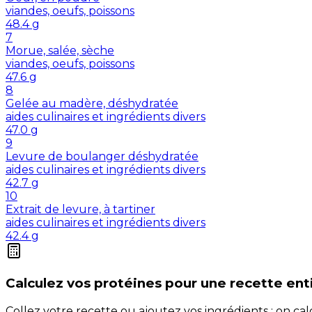
viandes, oeufs, poissons
48.4
g
7
Morue, salée, sèche
viandes, oeufs, poissons
47.6
g
8
Gelée au madère, déshydratée
aides culinaires et ingrédients divers
47.0
g
9
Levure de boulanger déshydratée
aides culinaires et ingrédients divers
42.7
g
10
Extrait de levure, à tartiner
aides culinaires et ingrédients divers
42.4
g
Calculez vos
protéines
pour une recette ent
Collez votre recette ou ajoutez vos ingrédients : on c