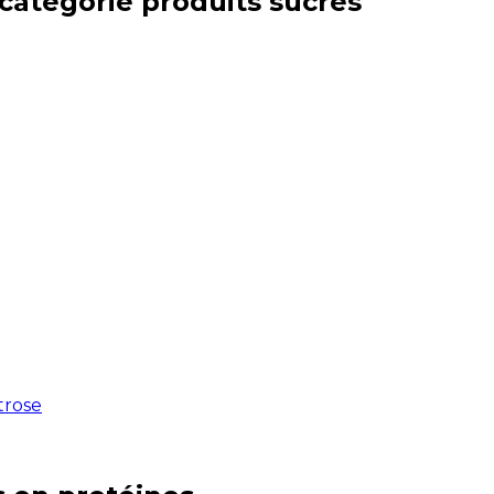
 catégorie
produits sucrés
xtrose