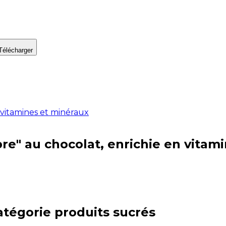
Télécharger
n vitamines et minéraux
bre" au chocolat, enrichie en vitam
atégorie
produits sucrés