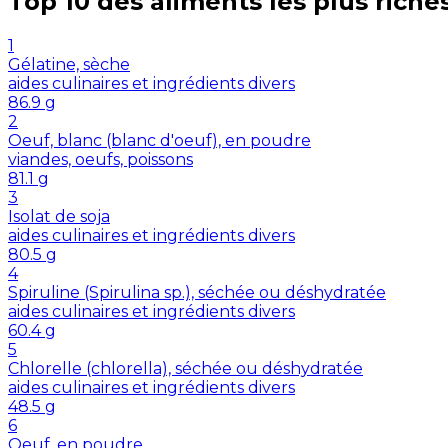
Top 10 des aliments les plus riche
1
Gélatine, sèche
aides culinaires et ingrédients divers
86.9
g
2
Oeuf, blanc (blanc d'oeuf), en poudre
viandes, oeufs, poissons
81.1
g
3
Isolat de soja
aides culinaires et ingrédients divers
80.5
g
4
Spiruline (Spirulina sp.), séchée ou déshydratée
aides culinaires et ingrédients divers
60.4
g
5
Chlorelle (chlorella), séchée ou déshydratée
aides culinaires et ingrédients divers
48.5
g
6
Oeuf, en poudre