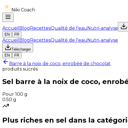
Niki Coach
Accueil
Blog
Recettes
Qualité de l'eau
Nutri-analyse
EN
FR
Accueil
Blog
Recettes
Qualité de l'eau
Nutri-analyse
Télécharger
EN
FR
Barre à la noix de coco, enrobée de chocolat
produits sucrés
Sel
barre à la noix de coco, enrob
Pour 100 g
0.50
g
Plus riches en
sel
dans la catégor