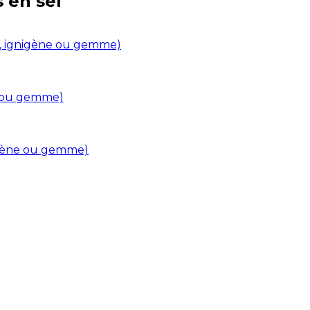
s en
sel
in, ignigène ou gemme)
ne ou gemme)
nigène ou gemme)