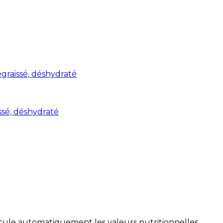
graissé, déshydraté
ssé, déshydraté
alcule automatiquement les valeurs nutritionnelles.