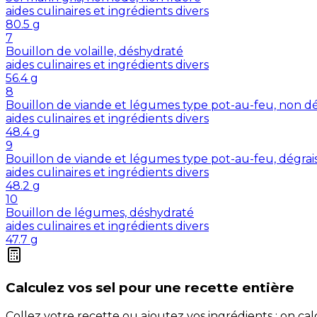
aides culinaires et ingrédients divers
80.5
g
7
Bouillon de volaille, déshydraté
aides culinaires et ingrédients divers
56.4
g
8
Bouillon de viande et légumes type pot-au-feu, non dé
aides culinaires et ingrédients divers
48.4
g
9
Bouillon de viande et légumes type pot-au-feu, dégrai
aides culinaires et ingrédients divers
48.2
g
10
Bouillon de légumes, déshydraté
aides culinaires et ingrédients divers
47.7
g
Calculez vos
sel
pour une recette entière
Collez votre recette ou ajoutez vos ingrédients : on c