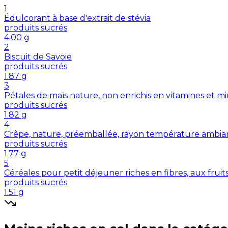
1
Édulcorant à base d'extrait de stévia
produits sucrés
4.00
g
2
Biscuit de Savoie
produits sucrés
1.87
g
3
Pétales de maïs nature, non enrichis en vitamines et m
produits sucrés
1.82
g
4
Crêpe, nature, préemballée, rayon température ambia
produits sucrés
1.77
g
5
Céréales pour petit déjeuner riches en fibres, aux fruit
produits sucrés
1.51
g