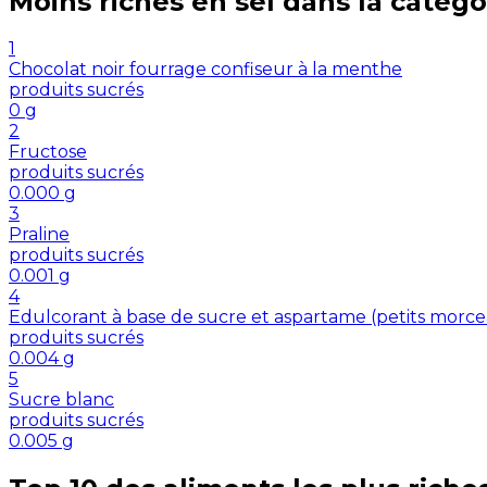
Moins riches en
sel
dans la catégo
1
Chocolat noir fourrage confiseur à la menthe
produits sucrés
0
g
2
Fructose
produits sucrés
0.000
g
3
Praline
produits sucrés
0.001
g
4
Edulcorant à base de sucre et aspartame (petits morc
produits sucrés
0.004
g
5
Sucre blanc
produits sucrés
0.005
g