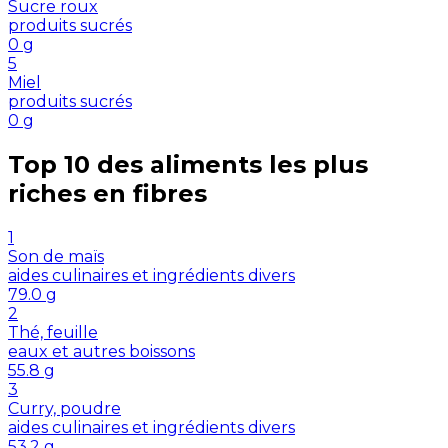
Sucre roux
produits sucrés
0
g
5
Miel
produits sucrés
0
g
Top 10 des aliments les plus
riches en
fibres
1
Son de maïs
aides culinaires et ingrédients divers
79.0
g
2
Thé, feuille
eaux et autres boissons
55.8
g
3
Curry, poudre
aides culinaires et ingrédients divers
53.2
g