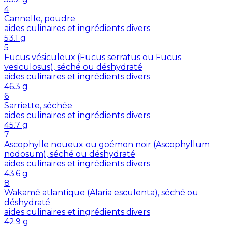
4
Cannelle, poudre
aides culinaires et ingrédients divers
53.1
g
5
Fucus vésiculeux (Fucus serratus ou Fucus
vesiculosus), séché ou déshydraté
aides culinaires et ingrédients divers
46.3
g
6
Sarriette, séchée
aides culinaires et ingrédients divers
45.7
g
7
Ascophylle noueux ou goémon noir (Ascophyllum
nodosum), séché ou déshydraté
aides culinaires et ingrédients divers
43.6
g
8
Wakamé atlantique (Alaria esculenta), séché ou
déshydraté
aides culinaires et ingrédients divers
42.9
g