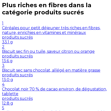
Plus riches en
fibres
dans la
catégorie
produits sucrés
1
Céréales pour petit déjeuner très riches en fibres,
nature, enrichies en vitamines et minéraux
produits sucrés
33.1
g
2
Biscuit sec fin ou tuile, saveur citron ou orange
produits sucrés
13.6
g
3
Biscuit sec sans chocolat, allégé en matière grasse
produits sucrés
13.0
g
4
Chocolat noir 70 % de cacao environ, de dégustation,
tablette
produits sucrés
12.8
g
5