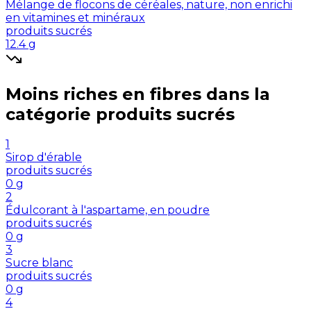
Mélange de flocons de céréales, nature, non enrichi
en vitamines et minéraux
produits sucrés
12.4
g
Moins riches en
fibres
dans la
catégorie
produits sucrés
1
Sirop d'érable
produits sucrés
0
g
2
Édulcorant à l'aspartame, en poudre
produits sucrés
0
g
3
Sucre blanc
produits sucrés
0
g
4