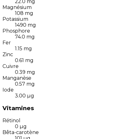
22.0
mg
Magnésium
108
mg
Potassium
1490
mg
Phosphore
74.0
mg
Fer
1.15
mg
Zinc
0.61
mg
Cuivre
0.39
mg
Manganèse
0.57
mg
Iode
3.00
µg
Vitamines
Rétinol
0
µg
Bêta-carotène
101
µg