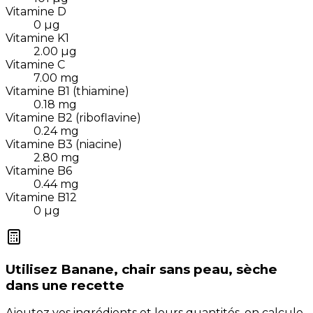
Vitamine D
0
µg
Vitamine K1
2.00
µg
Vitamine C
7.00
mg
Vitamine B1 (thiamine)
0.18
mg
Vitamine B2 (riboflavine)
0.24
mg
Vitamine B3 (niacine)
2.80
mg
Vitamine B6
0.44
mg
Vitamine B12
0
µg
Utilisez
Banane, chair sans peau, sèche
dans une recette
Ajoutez vos ingrédients et leurs quantités, on calcule