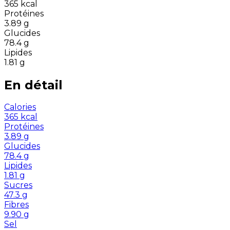
365
kcal
Protéines
3.89
g
Glucides
78.4
g
Lipides
1.81
g
En détail
Calories
365
kcal
Protéines
3.89
g
Glucides
78.4
g
Lipides
1.81
g
Sucres
47.3
g
Fibres
9.90
g
Sel