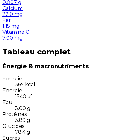
0.007
g
Calcium
22.0
mg
Fer
1.15
mg
Vitamine C
7.00
mg
Tableau complet
Énergie & macronutriments
Énergie
365
kcal
Énergie
1540
kJ
Eau
3.00
g
Protéines
3.89
g
Glucides
78.4
g
Sucres