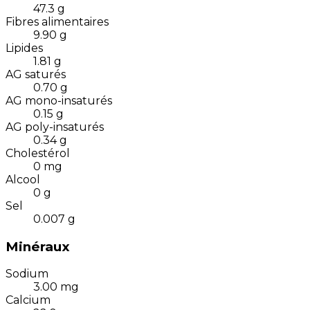
47.3
g
Fibres alimentaires
9.90
g
Lipides
1.81
g
AG saturés
0.70
g
AG mono-insaturés
0.15
g
AG poly-insaturés
0.34
g
Cholestérol
0
mg
Alcool
0
g
Sel
0.007
g
Minéraux
Sodium
3.00
mg
Calcium