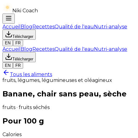
Niki Coach
Accueil
Blog
Recettes
Qualité de l'eau
Nutri-analyse
Télécharger
EN
FR
Accueil
Blog
Recettes
Qualité de l'eau
Nutri-analyse
Télécharger
EN
FR
Tous les aliments
fruits, légumes, légumineuses et oléagineux
Banane, chair sans peau, sèche
fruits · fruits séchés
Pour 100 g
Calories