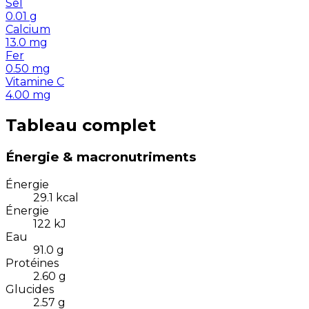
Sel
0.01
g
Calcium
13.0
mg
Fer
0.50
mg
Vitamine C
4.00
mg
Tableau complet
Énergie & macronutriments
Énergie
29.1
kcal
Énergie
122
kJ
Eau
91.0
g
Protéines
2.60
g
Glucides
2.57
g