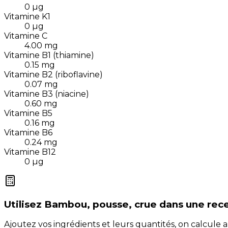
0
µg
Vitamine K1
0
µg
Vitamine C
4.00
mg
Vitamine B1 (thiamine)
0.15
mg
Vitamine B2 (riboflavine)
0.07
mg
Vitamine B3 (niacine)
0.60
mg
Vitamine B5
0.16
mg
Vitamine B6
0.24
mg
Vitamine B12
0
µg
Utilisez
Bambou, pousse, crue
dans une rec
Ajoutez vos ingrédients et leurs quantités, on calcul