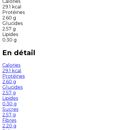
Calories
29.1
kcal
Protéines
2.60
g
Glucides
2.57
g
Lipides
0.30
g
En détail
Calories
29.1
kcal
Protéines
2.60
g
Glucides
2.57
g
Lipides
0.30
g
Sucres
2.57
g
Fibres
2.20
g