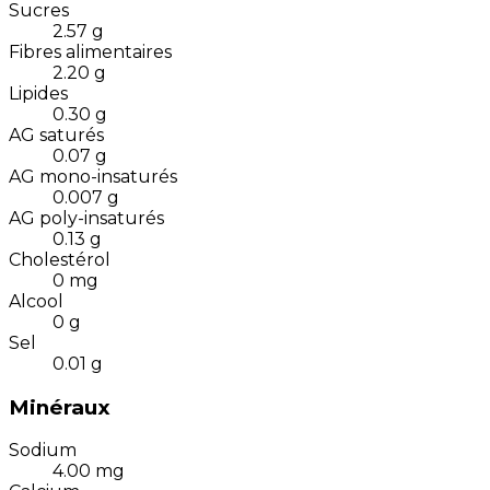
Sucres
2.57
g
Fibres alimentaires
2.20
g
Lipides
0.30
g
AG saturés
0.07
g
AG mono-insaturés
0.007
g
AG poly-insaturés
0.13
g
Cholestérol
0
mg
Alcool
0
g
Sel
0.01
g
Minéraux
Sodium
4.00
mg