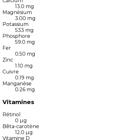
Calcium
13.0
mg
Magnésium
3.00
mg
Potassium
533
mg
Phosphore
59.0
mg
Fer
0.50
mg
Zinc
1.10
mg
Cuivre
0.19
mg
Manganèse
0.26
mg
Vitamines
Rétinol
0
µg
Bêta-carotène
12.0
µg
Vitamine D