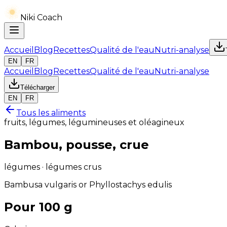
Niki Coach
Accueil
Blog
Recettes
Qualité de l'eau
Nutri-analyse
EN
FR
Accueil
Blog
Recettes
Qualité de l'eau
Nutri-analyse
Télécharger
EN
FR
Tous les aliments
fruits, légumes, légumineuses et oléagineux
Bambou, pousse, crue
légumes · légumes crus
Bambusa vulgaris or Phyllostachys edulis
Pour 100 g