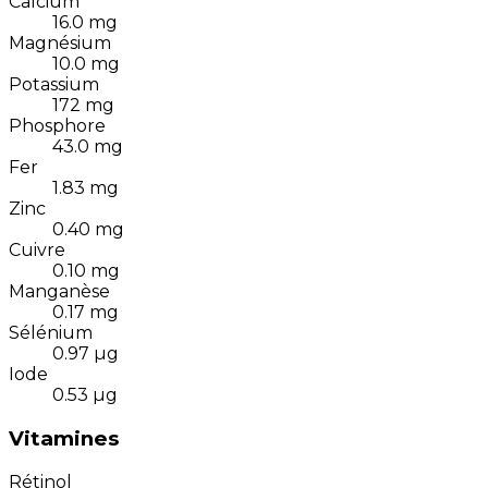
Calcium
16.0
mg
Magnésium
10.0
mg
Potassium
172
mg
Phosphore
43.0
mg
Fer
1.83
mg
Zinc
0.40
mg
Cuivre
0.10
mg
Manganèse
0.17
mg
Sélénium
0.97
µg
Iode
0.53
µg
Vitamines
Rétinol