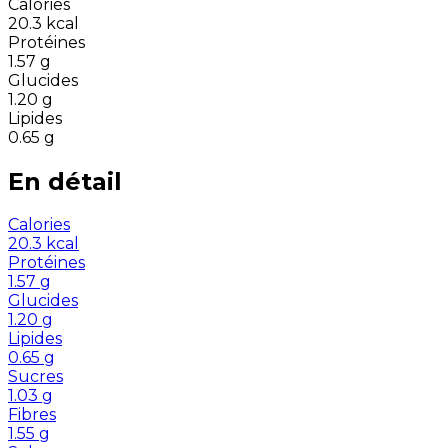
Calories
20.3
kcal
Protéines
1.57
g
Glucides
1.20
g
Lipides
0.65
g
En détail
Calories
20.3
kcal
Protéines
1.57
g
Glucides
1.20
g
Lipides
0.65
g
Sucres
1.03
g
Fibres
1.55
g