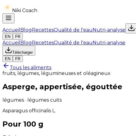
Niki Coach
Accueil
Blog
Recettes
Qualité de l'eau
Nutri-analyse
EN
FR
Accueil
Blog
Recettes
Qualité de l'eau
Nutri-analyse
Télécharger
EN
FR
Tous les aliments
fruits, légumes, légumineuses et oléagineux
Asperge, appertisée, égouttée
légumes · légumes cuits
Asparagus officinalis L.
Pour 100 g