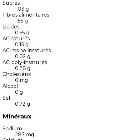
Sucres
1.03
g
Fibres alimentaires
1.55
g
Lipides
0.65
g
AG saturés
0.15
g
AG mono-insaturés
0.02
g
AG poly-insaturés
0.28
g
Cholestérol
0
mg
Alcool
0
g
Sel
0.72
g
Minéraux
Sodium
287
mg