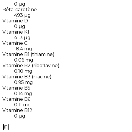
0
µg
Bêta-carotène
493
µg
Vitamine D
0
µg
Vitamine K1
41.3
µg
Vitamine C
18.4
mg
Vitamine B1 (thiamine)
0.06
mg
Vitamine B2 (riboflavine)
0.10
mg
Vitamine B3 (niacine)
0.95
mg
Vitamine B5
0.14
mg
Vitamine B6
0.11
mg
Vitamine B12
0
µg