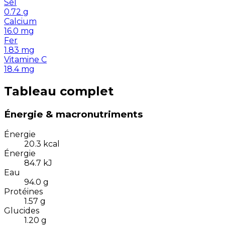
Sel
0.72
g
Calcium
16.0
mg
Fer
1.83
mg
Vitamine C
18.4
mg
Tableau complet
Énergie & macronutriments
Énergie
20.3
kcal
Énergie
84.7
kJ
Eau
94.0
g
Protéines
1.57
g
Glucides
1.20
g