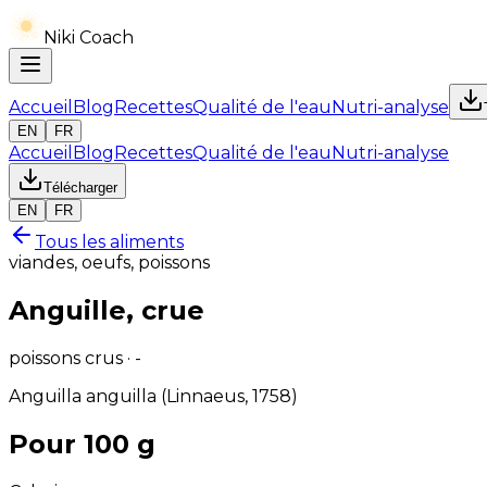
Niki Coach
Accueil
Blog
Recettes
Qualité de l'eau
Nutri-analyse
EN
FR
Accueil
Blog
Recettes
Qualité de l'eau
Nutri-analyse
Télécharger
EN
FR
Tous les aliments
viandes, oeufs, poissons
Anguille, crue
poissons crus · -
Anguilla anguilla (Linnaeus, 1758)
Pour 100 g