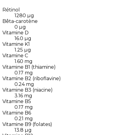
Rétinol
1280
µg
Bêta-carotène
0
µg
Vitamine D
16.0
µg
Vitamine K1
1.25
µg
Vitamine C
1.60
mg
Vitamine B1 (thiamine)
0.17
mg
Vitamine B2 (riboflavine)
0.24
mg
Vitamine B3 (niacine)
3.16
mg
Vitamine B5
0.17
mg
Vitamine B6
0.21
mg
Vitamine B9 (folates)
13.8
µg