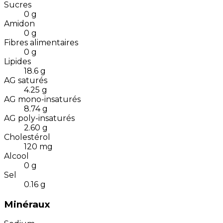
Sucres
0
g
Amidon
0
g
Fibres alimentaires
0
g
Lipides
18.6
g
AG saturés
4.25
g
AG mono-insaturés
8.74
g
AG poly-insaturés
2.60
g
Cholestérol
120
mg
Alcool
0
g
Sel
0.16
g
Minéraux