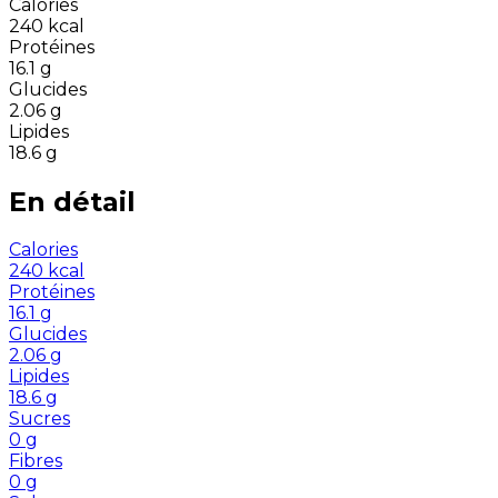
Calories
240
kcal
Protéines
16.1
g
Glucides
2.06
g
Lipides
18.6
g
En détail
Calories
240
kcal
Protéines
16.1
g
Glucides
2.06
g
Lipides
18.6
g
Sucres
0
g
Fibres
0
g