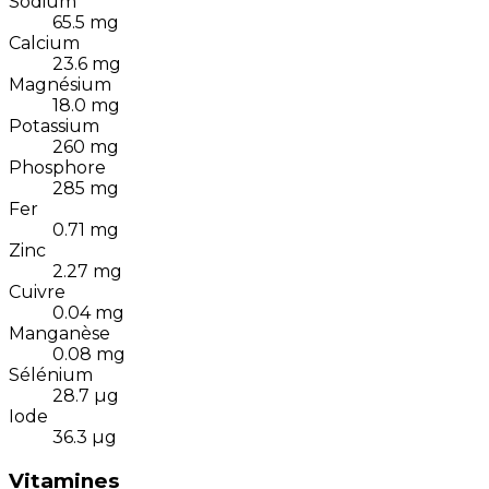
Sodium
65.5
mg
Calcium
23.6
mg
Magnésium
18.0
mg
Potassium
260
mg
Phosphore
285
mg
Fer
0.71
mg
Zinc
2.27
mg
Cuivre
0.04
mg
Manganèse
0.08
mg
Sélénium
28.7
µg
Iode
36.3
µg
Vitamines