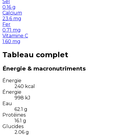
Sel
0.16
g
Calcium
23.6
mg
Fer
0.71
mg
Vitamine C
1.60
mg
Tableau complet
Énergie & macronutriments
Énergie
240
kcal
Énergie
998
kJ
Eau
62.1
g
Protéines
16.1
g
Glucides
2.06
g