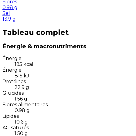
Fibres
0.98
g
Sel
13.9
g
Tableau complet
Énergie & macronutriments
Énergie
195
kcal
Énergie
815
kJ
Protéines
22.9
g
Glucides
1.56
g
Fibres alimentaires
0.98
g
Lipides
10.6
g
AG saturés
1.50
g