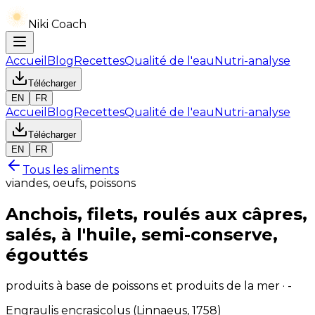
Niki Coach
Accueil
Blog
Recettes
Qualité de l'eau
Nutri-analyse
Télécharger
EN
FR
Accueil
Blog
Recettes
Qualité de l'eau
Nutri-analyse
Télécharger
EN
FR
Tous les aliments
viandes, oeufs, poissons
Anchois, filets, roulés aux câpres,
salés, à l'huile, semi-conserve,
égouttés
produits à base de poissons et produits de la mer · -
Engraulis encrasicolus (Linnaeus, 1758)