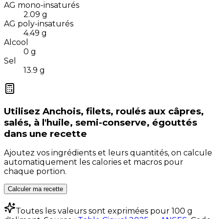
AG mono-insaturés
2.09
g
AG poly-insaturés
4.49
g
Alcool
0
g
Sel
13.9
g
Utilisez
Anchois, filets, roulés aux câpres,
salés, à l'huile, semi-conserve, égouttés
dans une recette
Ajoutez vos ingrédients et leurs quantités, on calcule
automatiquement les calories et macros pour
chaque portion.
Calculer ma recette
Toutes les valeurs sont exprimées pour 100 g