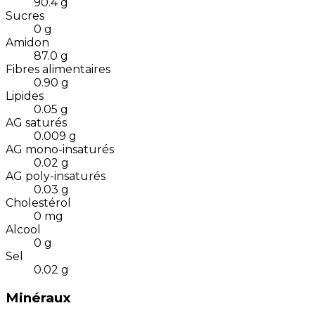
90.4
g
Sucres
0
g
Amidon
87.0
g
Fibres alimentaires
0.90
g
Lipides
0.05
g
AG saturés
0.009
g
AG mono-insaturés
0.02
g
AG poly-insaturés
0.03
g
Cholestérol
0
mg
Alcool
0
g
Sel
0.02
g
Minéraux