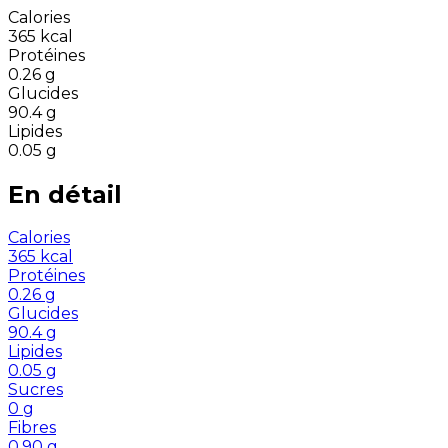
Calories
365
kcal
Protéines
0.26
g
Glucides
90.4
g
Lipides
0.05
g
En détail
Calories
365
kcal
Protéines
0.26
g
Glucides
90.4
g
Lipides
0.05
g
Sucres
0
g
Fibres
0.90
g