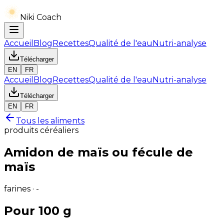
Niki Coach
Accueil
Blog
Recettes
Qualité de l'eau
Nutri-analyse
Télécharger
EN
FR
Accueil
Blog
Recettes
Qualité de l'eau
Nutri-analyse
Télécharger
EN
FR
Tous les aliments
produits céréaliers
Amidon de maïs ou fécule de
maïs
farines · -
Pour 100 g