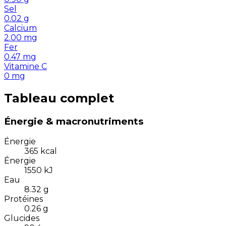
Sel
0.02
g
Calcium
2.00
mg
Fer
0.47
mg
Vitamine C
0
mg
Tableau complet
Énergie & macronutriments
Énergie
365
kcal
Énergie
1550
kJ
Eau
8.32
g
Protéines
0.26
g
Glucides