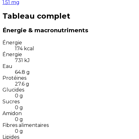
1.51
mg
Tableau complet
Énergie & macronutriments
Énergie
174
kcal
Énergie
731
kJ
Eau
64.8
g
Protéines
27.6
g
Glucides
0
g
Sucres
0
g
Amidon
0
g
Fibres alimentaires
0
g
Lipides