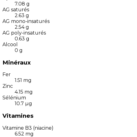
7.08
g
AG saturés
2.63
g
AG mono-insaturés
2.54
g
AG poly-insaturés
0.63
g
Alcool
0
g
Minéraux
Fer
1.51
mg
Zinc
4.15
mg
Sélénium
10.7
µg
Vitamines
Vitamine B3 (niacine)
6.52
mg