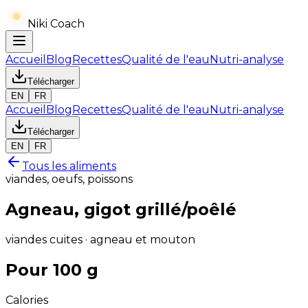
Niki Coach
Accueil
Blog
Recettes
Qualité de l'eau
Nutri-analyse
Télécharger
EN
FR
Accueil
Blog
Recettes
Qualité de l'eau
Nutri-analyse
Télécharger
EN
FR
Tous les aliments
viandes, oeufs, poissons
Agneau, gigot grillé/poêlé
viandes cuites · agneau et mouton
Pour 100 g
Calories