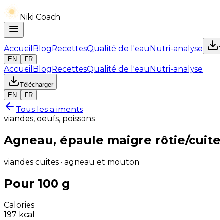
Niki Coach
Accueil
Blog
Recettes
Qualité de l'eau
Nutri-analyse
EN
FR
Accueil
Blog
Recettes
Qualité de l'eau
Nutri-analyse
Télécharger
EN
FR
Tous les aliments
viandes, oeufs, poissons
Agneau, épaule maigre rôtie/cuite
viandes cuites · agneau et mouton
Pour 100 g
Calories
197
kcal