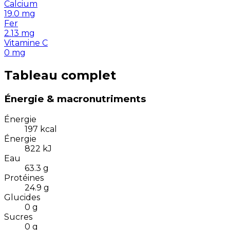
Calcium
19.0
mg
Fer
2.13
mg
Vitamine C
0
mg
Tableau complet
Énergie & macronutriments
Énergie
197
kcal
Énergie
822
kJ
Eau
63.3
g
Protéines
24.9
g
Glucides
0
g
Sucres
0
g