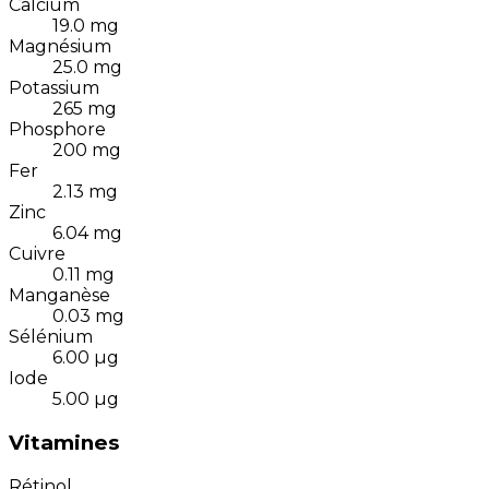
Calcium
19.0
mg
Magnésium
25.0
mg
Potassium
265
mg
Phosphore
200
mg
Fer
2.13
mg
Zinc
6.04
mg
Cuivre
0.11
mg
Manganèse
0.03
mg
Sélénium
6.00
µg
Iode
5.00
µg
Vitamines
Rétinol