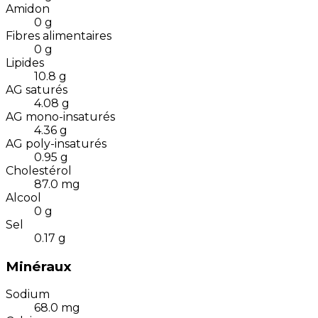
Amidon
0
g
Fibres alimentaires
0
g
Lipides
10.8
g
AG saturés
4.08
g
AG mono-insaturés
4.36
g
AG poly-insaturés
0.95
g
Cholestérol
87.0
mg
Alcool
0
g
Sel
0.17
g
Minéraux
Sodium
68.0
mg