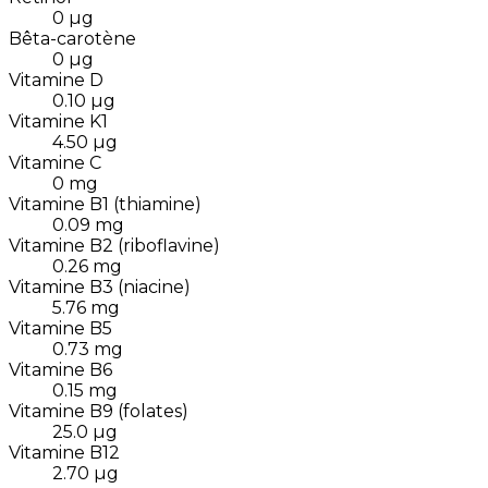
0
µg
Bêta-carotène
0
µg
Vitamine D
0.10
µg
Vitamine K1
4.50
µg
Vitamine C
0
mg
Vitamine B1 (thiamine)
0.09
mg
Vitamine B2 (riboflavine)
0.26
mg
Vitamine B3 (niacine)
5.76
mg
Vitamine B5
0.73
mg
Vitamine B6
0.15
mg
Vitamine B9 (folates)
25.0
µg
Vitamine B12
2.70
µg