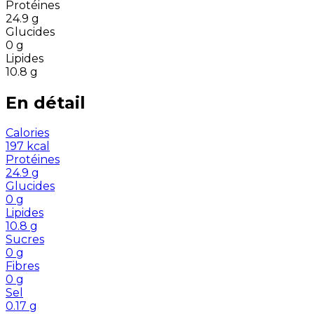
Protéines
24.9
g
Glucides
0
g
Lipides
10.8
g
En détail
Calories
197
kcal
Protéines
24.9
g
Glucides
0
g
Lipides
10.8
g
Sucres
0
g
Fibres
0
g
Sel
0.17
g