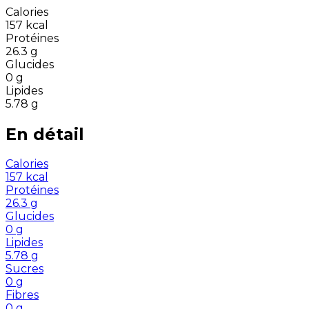
Calories
157
kcal
Protéines
26.3
g
Glucides
0
g
Lipides
5.78
g
En détail
Calories
157
kcal
Protéines
26.3
g
Glucides
0
g
Lipides
5.78
g
Sucres
0
g
Fibres
0
g