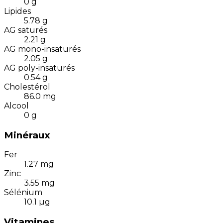
0
g
Lipides
5.78
g
AG saturés
2.21
g
AG mono-insaturés
2.05
g
AG poly-insaturés
0.54
g
Cholestérol
86.0
mg
Alcool
0
g
Minéraux
Fer
1.27
mg
Zinc
3.55
mg
Sélénium
10.1
µg
Vitamines