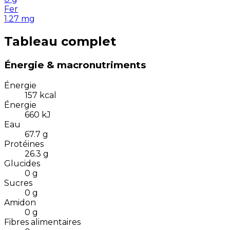
Fer
1.27
mg
Tableau complet
Énergie & macronutriments
Énergie
157
kcal
Énergie
660
kJ
Eau
67.7
g
Protéines
26.3
g
Glucides
0
g
Sucres
0
g
Amidon
0
g
Fibres alimentaires