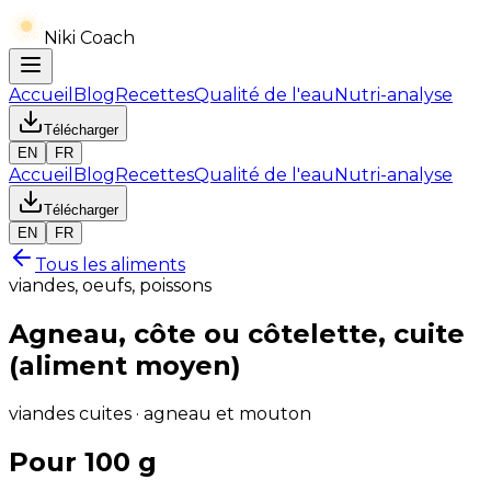
Niki Coach
Accueil
Blog
Recettes
Qualité de l'eau
Nutri-analyse
Télécharger
EN
FR
Accueil
Blog
Recettes
Qualité de l'eau
Nutri-analyse
Télécharger
EN
FR
Tous les aliments
viandes, oeufs, poissons
Agneau, côte ou côtelette, cuite
(aliment moyen)
viandes cuites · agneau et mouton
Pour 100 g