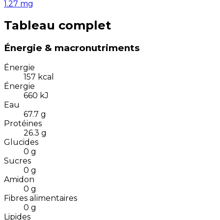
1.27
mg
Tableau complet
Énergie & macronutriments
Énergie
157
kcal
Énergie
660
kJ
Eau
67.7
g
Protéines
26.3
g
Glucides
0
g
Sucres
0
g
Amidon
0
g
Fibres alimentaires
0
g
Lipides