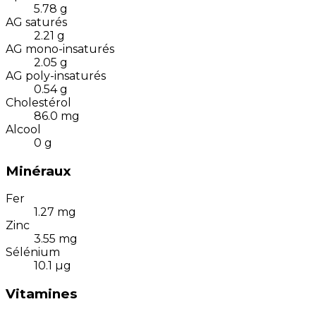
5.78
g
AG saturés
2.21
g
AG mono-insaturés
2.05
g
AG poly-insaturés
0.54
g
Cholestérol
86.0
mg
Alcool
0
g
Minéraux
Fer
1.27
mg
Zinc
3.55
mg
Sélénium
10.1
µg
Vitamines