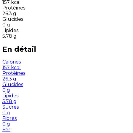
157
kcal
Protéines
26.3
g
Glucides
0
g
Lipides
5.78
g
En détail
Calories
157
kcal
Protéines
26.3
g
Glucides
0
g
Lipides
5.78
g
Sucres
0
g
Fibres
0
g
Fer