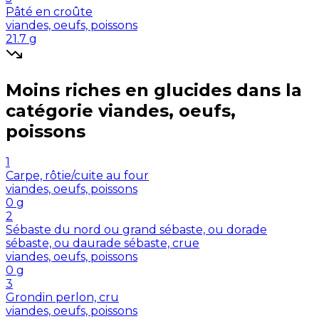
Pâté en croûte
viandes, oeufs, poissons
21.7
g
Moins riches en
glucides
dans la
catégorie
viandes, oeufs,
poissons
1
Carpe, rôtie/cuite au four
viandes, oeufs, poissons
0
g
2
Sébaste du nord ou grand sébaste, ou dorade
sébaste, ou daurade sébaste, crue
viandes, oeufs, poissons
0
g
3
Grondin perlon, cru
viandes, oeufs, poissons