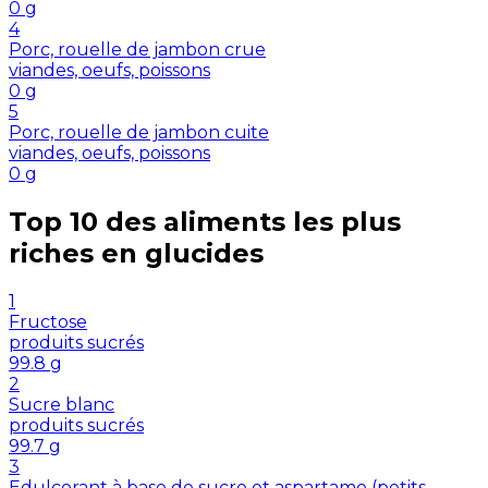
0
g
4
Porc, rouelle de jambon crue
viandes, oeufs, poissons
0
g
5
Porc, rouelle de jambon cuite
viandes, oeufs, poissons
0
g
Top 10 des aliments les plus
riches en
glucides
1
Fructose
produits sucrés
99.8
g
2
Sucre blanc
produits sucrés
99.7
g
3
Edulcorant à base de sucre et aspartame (petits