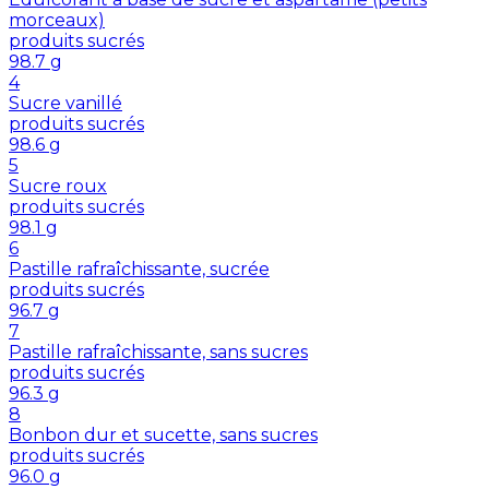
morceaux)
produits sucrés
98.7
g
4
Sucre vanillé
produits sucrés
98.6
g
5
Sucre roux
produits sucrés
98.1
g
6
Pastille rafraîchissante, sucrée
produits sucrés
96.7
g
7
Pastille rafraîchissante, sans sucres
produits sucrés
96.3
g
8
Bonbon dur et sucette, sans sucres
produits sucrés
96.0
g