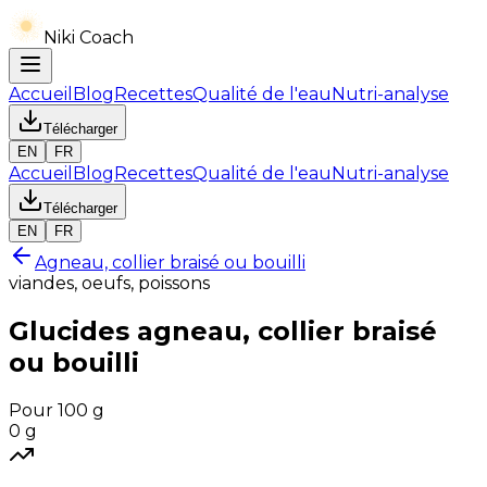
Niki Coach
Accueil
Blog
Recettes
Qualité de l'eau
Nutri-analyse
Télécharger
EN
FR
Accueil
Blog
Recettes
Qualité de l'eau
Nutri-analyse
Télécharger
EN
FR
Agneau, collier braisé ou bouilli
viandes, oeufs, poissons
Glucides
agneau, collier braisé
ou bouilli
Pour 100 g
0
g