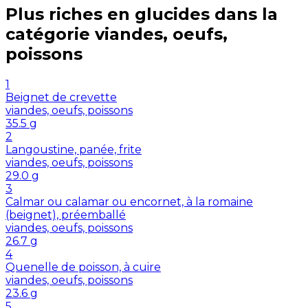
Plus riches en
glucides
dans la
catégorie
viandes, oeufs,
poissons
1
Beignet de crevette
viandes, oeufs, poissons
35.5
g
2
Langoustine, panée, frite
viandes, oeufs, poissons
29.0
g
3
Calmar ou calamar ou encornet, à la romaine
(beignet), préemballé
viandes, oeufs, poissons
26.7
g
4
Quenelle de poisson, à cuire
viandes, oeufs, poissons
23.6
g
5