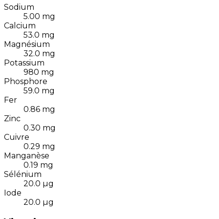
Sodium
5.00
mg
Calcium
53.0
mg
Magnésium
32.0
mg
Potassium
980
mg
Phosphore
59.0
mg
Fer
0.86
mg
Zinc
0.30
mg
Cuivre
0.29
mg
Manganèse
0.19
mg
Sélénium
20.0
µg
Iode
20.0
µg