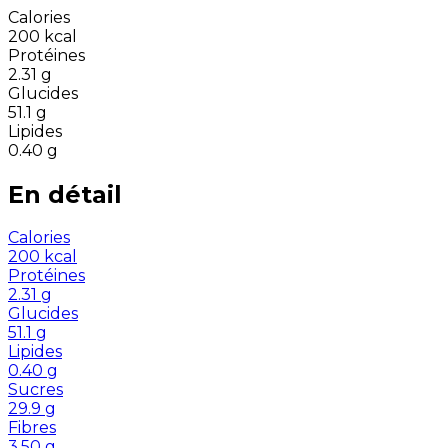
Calories
200
kcal
Protéines
2.31
g
Glucides
51.1
g
Lipides
0.40
g
En détail
Calories
200
kcal
Protéines
2.31
g
Glucides
51.1
g
Lipides
0.40
g
Sucres
29.9
g
Fibres
3.50
g