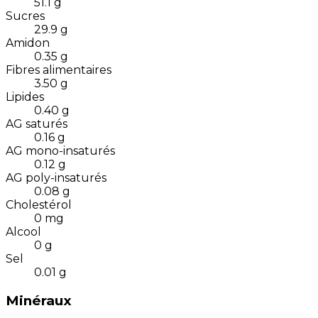
51.1
g
Sucres
29.9
g
Amidon
0.35
g
Fibres alimentaires
3.50
g
Lipides
0.40
g
AG saturés
0.16
g
AG mono-insaturés
0.12
g
AG poly-insaturés
0.08
g
Cholestérol
0
mg
Alcool
0
g
Sel
0.01
g
Minéraux