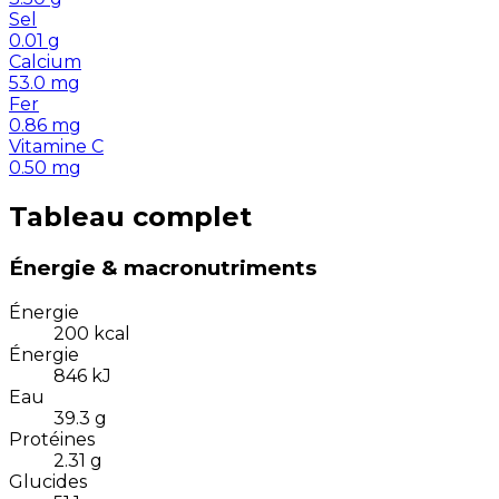
Sel
0.01
g
Calcium
53.0
mg
Fer
0.86
mg
Vitamine C
0.50
mg
Tableau complet
Énergie & macronutriments
Énergie
200
kcal
Énergie
846
kJ
Eau
39.3
g
Protéines
2.31
g
Glucides