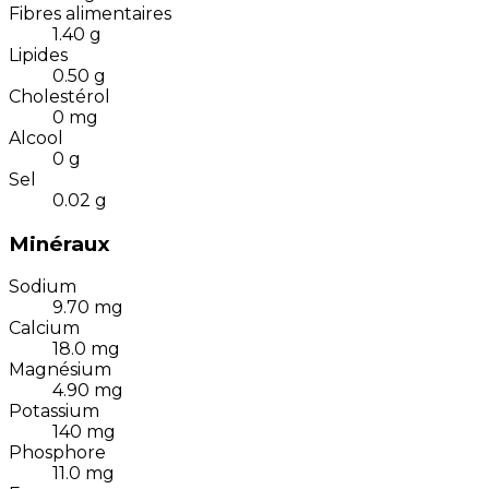
Fibres alimentaires
1.40
g
Lipides
0.50
g
Cholestérol
0
mg
Alcool
0
g
Sel
0.02
g
Minéraux
Sodium
9.70
mg
Calcium
18.0
mg
Magnésium
4.90
mg
Potassium
140
mg
Phosphore
11.0
mg