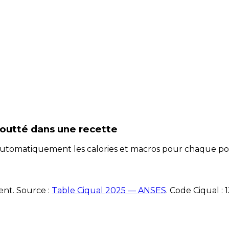
goutté
dans une recette
e automatiquement les calories et macros pour chaque po
ent. Source :
Table Ciqual 2025 — ANSES
.
Code Ciqual :