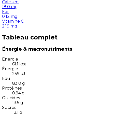
Calcium
18.0
mg
Fer
0.12
mg
Vitamine C
2.19
mg
Tableau complet
Énergie & macronutriments
Énergie
61.1
kcal
Énergie
259
kJ
Eau
83.0
g
Protéines
0.94
g
Glucides
13.5
g
Sucres
13.1
g