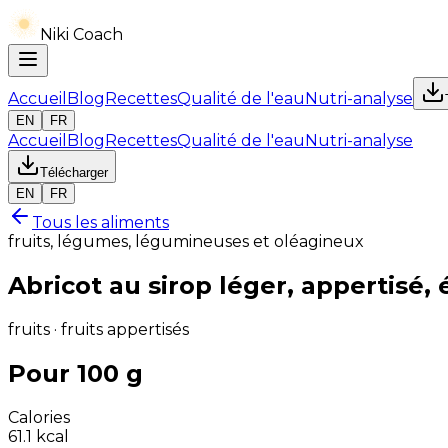
Niki Coach
Accueil
Blog
Recettes
Qualité de l'eau
Nutri-analyse
EN
FR
Accueil
Blog
Recettes
Qualité de l'eau
Nutri-analyse
Télécharger
EN
FR
Tous les aliments
fruits, légumes, légumineuses et oléagineux
Abricot au sirop léger, appertisé,
fruits · fruits appertisés
Pour 100 g
Calories
61.1
kcal