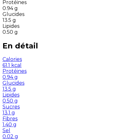
Protéines
0.94
g
Glucides
13.5
g
Lipides
0.50
g
En détail
Calories
61.1
kcal
Protéines
0.94
g
Glucides
13.5
g
Lipides
0.50
g
Sucres
13.1
g
Fibres
1.40
g
Sel
0.02
g