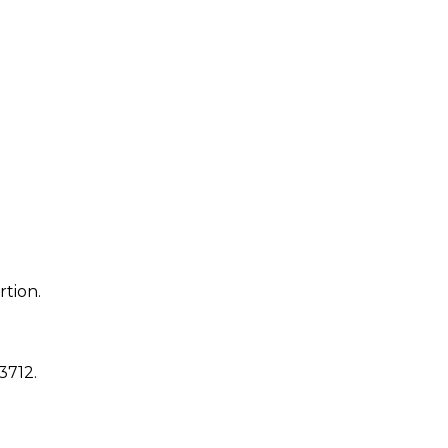
rtion.
13712
.