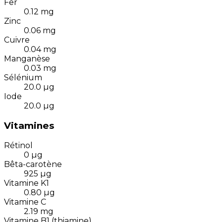
Fer
0.12
mg
Zinc
0.06
mg
Cuivre
0.04
mg
Manganèse
0.03
mg
Sélénium
20.0
µg
Iode
20.0
µg
Vitamines
Rétinol
0
µg
Bêta-carotène
925
µg
Vitamine K1
0.80
µg
Vitamine C
2.19
mg
Vitamine B1 (thiamine)