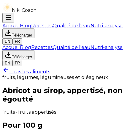
Niki Coach
Accueil
Blog
Recettes
Qualité de l'eau
Nutri-analyse
Télécharger
EN
FR
Accueil
Blog
Recettes
Qualité de l'eau
Nutri-analyse
Télécharger
EN
FR
Tous les aliments
fruits, légumes, légumineuses et oléagineux
Abricot au sirop, appertisé, non
égoutté
fruits · fruits appertisés
Pour 100 g