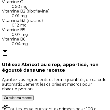
Vitamine C
0.50
mg
Vitamine B2 (riboflavine)
0.01
mg
Vitamine B3 (niacine)
0.12
mg
Vitamine B5
0.07
mg
Vitamine B6
0.04
mg
Utilisez
Abricot au sirop, appertisé, non
égoutté
dans une recette
Ajoutez vos ingrédients et leurs quantités, on calcule
automatiquement les calories et macros pour
chaque portion.
Calculer ma recette
Toutes les valeurs sont exprimées pour 100 g