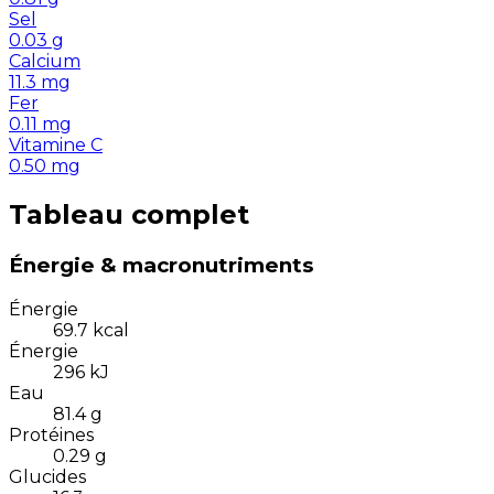
Sel
0.03
g
Calcium
11.3
mg
Fer
0.11
mg
Vitamine C
0.50
mg
Tableau complet
Énergie & macronutriments
Énergie
69.7
kcal
Énergie
296
kJ
Eau
81.4
g
Protéines
0.29
g
Glucides