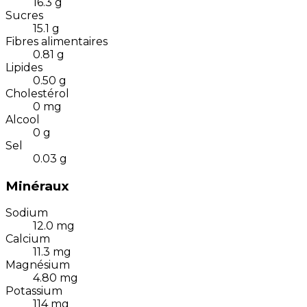
16.3
g
Sucres
15.1
g
Fibres alimentaires
0.81
g
Lipides
0.50
g
Cholestérol
0
mg
Alcool
0
g
Sel
0.03
g
Minéraux
Sodium
12.0
mg
Calcium
11.3
mg
Magnésium
4.80
mg
Potassium
114
mg