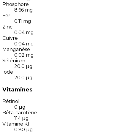
Phosphore
8.66
mg
Fer
0.11
mg
Zinc
0.04
mg
Cuivre
0.04
mg
Manganèse
0.02
mg
Sélénium
20.0
µg
Iode
20.0
µg
Vitamines
Rétinol
0
µg
Bêta-carotène
114
µg
Vitamine K1
0.80
µg