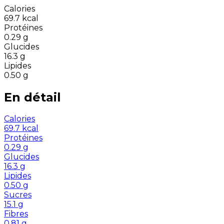
Calories
69.7
kcal
Protéines
0.29
g
Glucides
16.3
g
Lipides
0.50
g
En détail
Calories
69.7
kcal
Protéines
0.29
g
Glucides
16.3
g
Lipides
0.50
g
Sucres
15.1
g
Fibres
0.81
g