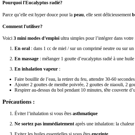
Pourquoi l'Eucalyptus radié?
Parce qu’elle est hyper douce pour la
peau
, elle sent délicieusement
b
Comment l'utiliser?
Voici
3 mini modes d’emploi
ultra simples pour l’intégrer dans votre 
En oral
: dans 1 cc de miel / sur un comprimé neutre ou sur un m
En massage
: mélanger 1 goutte d’eucalyptus radié à une huile
En inhalation vapeur
:
Faire bouillir de l’eau, la retirer du feu, attendre 30-60 secondes
Ajouter 2 gouttes de menthe poivrée, 2 gouttes de niaouli, 2 gou
Respirer au-dessus du bol pendant 10 minutes, tête couverte d’u
Précautions :
Éviter l’inhalation si vous êtes
asthmatique
Ne sortez pas immédiatement
après une inhalation: la chaleur
Evitez les huiles essentielles si vous êtes
enceinte