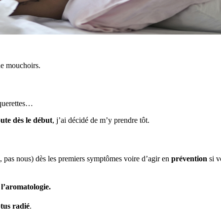
de mouchoirs.
âquerettes…
oute dès le début
, j’ai décidé de m’y prendre tôt.
i, pas nous) dès les premiers symptômes voire d’agir en
prévention
si v
 l’aromatologie.
tus radié
.