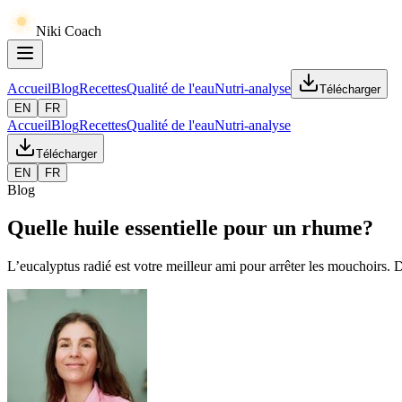
Niki Coach
Accueil
Blog
Recettes
Qualité de l'eau
Nutri-analyse
Télécharger
EN
FR
Accueil
Blog
Recettes
Qualité de l'eau
Nutri-analyse
Télécharger
EN
FR
Blog
Quelle huile essentielle pour un rhume?
L’eucalyptus radié est votre meilleur ami pour arrêter les mouchoirs. 