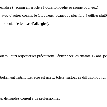
pécialisé (j’écrirai un article à l’occasion dédié au rhume pour eux)
as avec d’autres comme le Globuleux, beaucoup plus fort, à utiliser plut
tion cutanée (en cas d'
allergies
).
aut toujours respecter les précautions : éviter chez les enfants <7 ans, pe
iellement irritant. Le radié est mieux toléré, surtout en diffusion ou sur 
te, demandez conseil à un professionnel.