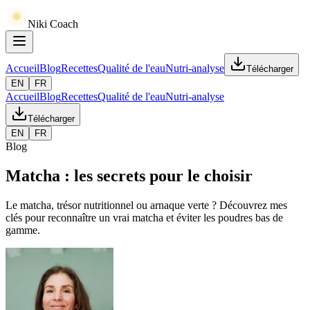
Niki Coach
Accueil
Blog
Recettes
Qualité de l'eau
Nutri-analyse
Télécharger
EN
FR
Accueil
Blog
Recettes
Qualité de l'eau
Nutri-analyse
Télécharger
EN
FR
Blog
Matcha : les secrets pour le choisir
Le matcha, trésor nutritionnel ou arnaque verte ? Découvrez mes
clés pour reconnaître un vrai matcha et éviter les poudres bas de
gamme.