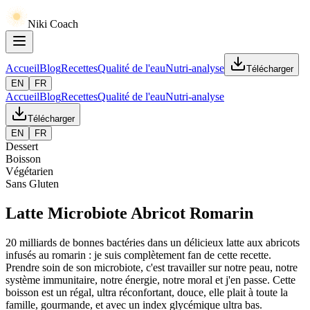
Niki Coach
Accueil
Blog
Recettes
Qualité de l'eau
Nutri-analyse
Télécharger
EN
FR
Accueil
Blog
Recettes
Qualité de l'eau
Nutri-analyse
Télécharger
EN
FR
Dessert
Boisson
Végétarien
Sans Gluten
Latte Microbiote Abricot Romarin
20 milliards de bonnes bactéries dans un délicieux latte aux abricots
infusés au romarin : je suis complètement fan de cette recette.
Prendre soin de son microbiote, c'est travailler sur notre peau, notre
système immunitaire, notre énergie, notre moral et j'en passe. Cette
boisson est un régal, ultra réconfortant, douce, elle plait à toute la
famille, gourmande, et avec un index glycémique ultra bas.