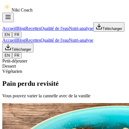
Niki Coach
Accueil
Blog
Recettes
Qualité de l'eau
Nutri-analyse
Télécharger
EN
FR
Accueil
Blog
Recettes
Qualité de l'eau
Nutri-analyse
Télécharger
EN
FR
Petit-déjeuner
Dessert
Végétarien
Pain perdu revisité
Vous pouvez varier la cannelle avec de la vanille