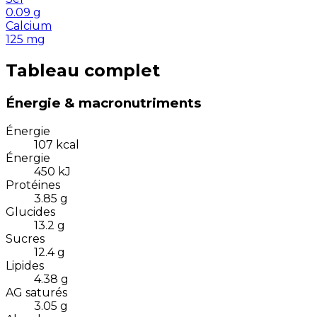
0.09
g
Calcium
125
mg
Tableau complet
Énergie & macronutriments
Énergie
107
kcal
Énergie
450
kJ
Protéines
3.85
g
Glucides
13.2
g
Sucres
12.4
g
Lipides
4.38
g
AG saturés
3.05
g