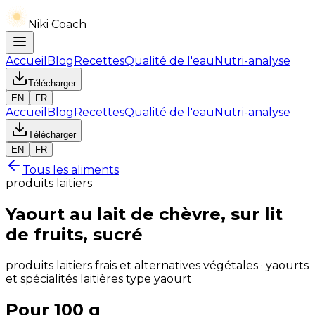
Niki Coach
Accueil
Blog
Recettes
Qualité de l'eau
Nutri-analyse
Télécharger
EN
FR
Accueil
Blog
Recettes
Qualité de l'eau
Nutri-analyse
Télécharger
EN
FR
Tous les aliments
produits laitiers
Yaourt au lait de chèvre, sur lit
de fruits, sucré
produits laitiers frais et alternatives végétales · yaourts
et spécialités laitières type yaourt
Pour 100 g