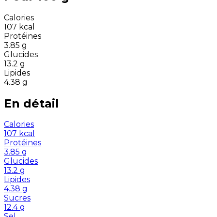
Calories
107
kcal
Protéines
3.85
g
Glucides
13.2
g
Lipides
4.38
g
En détail
Calories
107
kcal
Protéines
3.85
g
Glucides
13.2
g
Lipides
4.38
g
Sucres
12.4
g
Sel