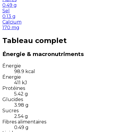
0.49
g
Sel
0.13
g
Calcium
170
mg
Tableau complet
Énergie & macronutriments
Énergie
98.9
kcal
Énergie
411
kJ
Protéines
5.42
g
Glucides
3.98
g
Sucres
2.54
g
Fibres alimentaires
0.49
g