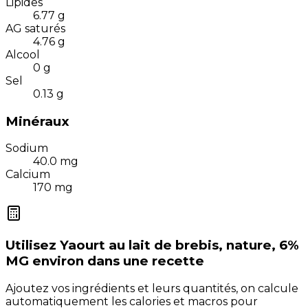
Lipides
6.77
g
AG saturés
4.76
g
Alcool
0
g
Sel
0.13
g
Minéraux
Sodium
40.0
mg
Calcium
170
mg
Utilisez
Yaourt au lait de brebis, nature, 6%
MG environ
dans une recette
Ajoutez vos ingrédients et leurs quantités, on calcule
automatiquement les calories et macros pour