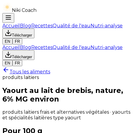
Niki Coach
Accueil
Blog
Recettes
Qualité de l'eau
Nutri-analyse
Télécharger
EN
FR
Accueil
Blog
Recettes
Qualité de l'eau
Nutri-analyse
Télécharger
EN
FR
Tous les aliments
produits laitiers
Yaourt au lait de brebis, nature,
6% MG environ
produits laitiers frais et alternatives végétales · yaourts
et spécialités laitières type yaourt
Pour 100 g