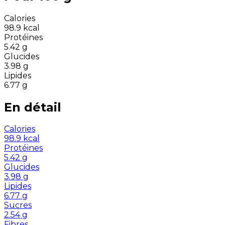
Calories
98.9
kcal
Protéines
5.42
g
Glucides
3.98
g
Lipides
6.77
g
En détail
Calories
98.9
kcal
Protéines
5.42
g
Glucides
3.98
g
Lipides
6.77
g
Sucres
2.54
g
Fibres