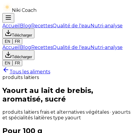
Niki Coach
Accueil
Blog
Recettes
Qualité de l'eau
Nutri-analyse
Télécharger
EN
FR
Accueil
Blog
Recettes
Qualité de l'eau
Nutri-analyse
Télécharger
EN
FR
Tous les aliments
produits laitiers
Yaourt au lait de brebis,
aromatisé, sucré
produits laitiers frais et alternatives végétales · yaourts
et spécialités laitières type yaourt
Pour 100 g