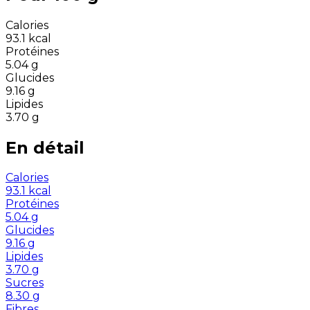
Calories
93.1
kcal
Protéines
5.04
g
Glucides
9.16
g
Lipides
3.70
g
En détail
Calories
93.1
kcal
Protéines
5.04
g
Glucides
9.16
g
Lipides
3.70
g
Sucres
8.30
g
Fibres