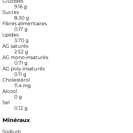
Glucides
9.16
g
Sucres
8.30
g
Fibres alimentaires
0.17
g
Lipides
3.70
g
AG saturés
2.52
g
AG mono-insaturés
0.71
g
AG poly-insaturés
0.11
g
Cholestérol
11.4
mg
Alcool
0
g
Sel
0.12
g
Minéraux
Sodium