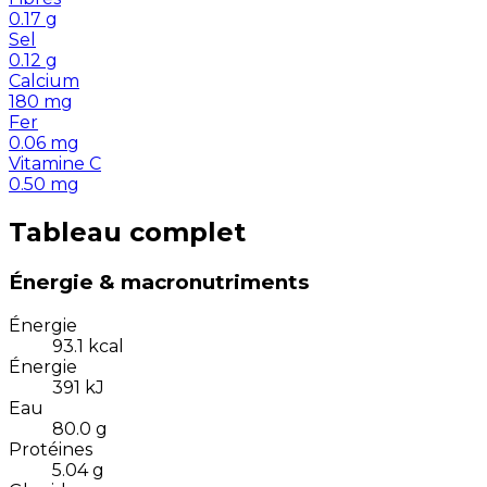
0.17
g
Sel
0.12
g
Calcium
180
mg
Fer
0.06
mg
Vitamine C
0.50
mg
Tableau complet
Énergie & macronutriments
Énergie
93.1
kcal
Énergie
391
kJ
Eau
80.0
g
Protéines
5.04
g