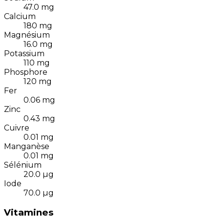
47.0
mg
Calcium
180
mg
Magnésium
16.0
mg
Potassium
110
mg
Phosphore
120
mg
Fer
0.06
mg
Zinc
0.43
mg
Cuivre
0.01
mg
Manganèse
0.01
mg
Sélénium
20.0
µg
Iode
70.0
µg
Vitamines