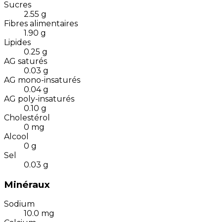
Sucres
2.55
g
Fibres alimentaires
1.90
g
Lipides
0.25
g
AG saturés
0.03
g
AG mono-insaturés
0.04
g
AG poly-insaturés
0.10
g
Cholestérol
0
mg
Alcool
0
g
Sel
0.03
g
Minéraux
Sodium
10.0
mg