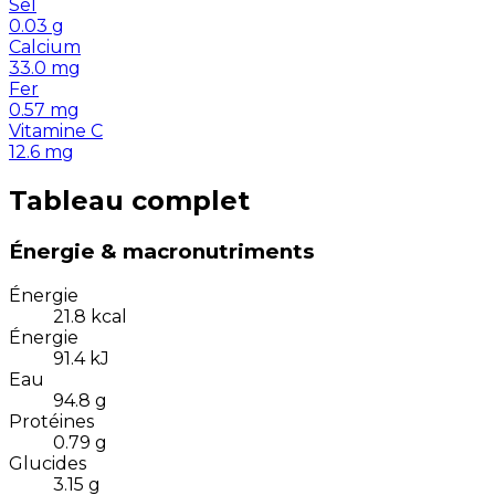
Sel
0.03
g
Calcium
33.0
mg
Fer
0.57
mg
Vitamine C
12.6
mg
Tableau complet
Énergie & macronutriments
Énergie
21.8
kcal
Énergie
91.4
kJ
Eau
94.8
g
Protéines
0.79
g
Glucides
3.15
g