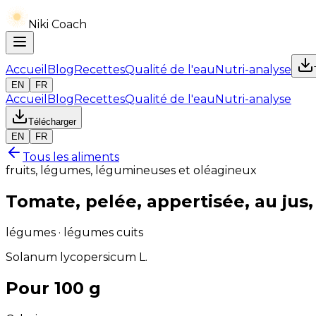
Niki Coach
Accueil
Blog
Recettes
Qualité de l'eau
Nutri-analyse
EN
FR
Accueil
Blog
Recettes
Qualité de l'eau
Nutri-analyse
Télécharger
EN
FR
Tous les aliments
fruits, légumes, légumineuses et oléagineux
Tomate, pelée, appertisée, au jus
légumes · légumes cuits
Solanum lycopersicum L.
Pour 100 g