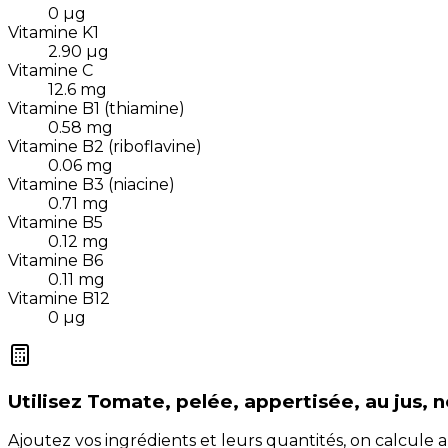
0
µg
Vitamine K1
2.90
µg
Vitamine C
12.6
mg
Vitamine B1 (thiamine)
0.58
mg
Vitamine B2 (riboflavine)
0.06
mg
Vitamine B3 (niacine)
0.71
mg
Vitamine B5
0.12
mg
Vitamine B6
0.11
mg
Vitamine B12
0
µg
Utilisez
Tomate, pelée, appertisée, au jus, 
Ajoutez vos ingrédients et leurs quantités, on calcul