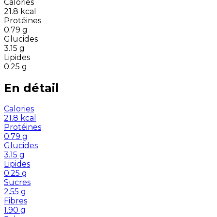
Calories
21.8
kcal
Protéines
0.79
g
Glucides
3.15
g
Lipides
0.25
g
En détail
Calories
21.8
kcal
Protéines
0.79
g
Glucides
3.15
g
Lipides
0.25
g
Sucres
2.55
g
Fibres
1.90
g