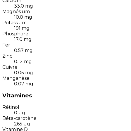
Calcium
33.0
mg
Magnésium
10.0
mg
Potassium
191
mg
Phosphore
17.0
mg
Fer
0.57
mg
Zinc
0.12
mg
Cuivre
0.05
mg
Manganèse
0.07
mg
Vitamines
Rétinol
0
µg
Bêta-carotène
265
µg
Vitamine D