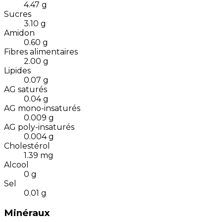
4.47
g
Sucres
3.10
g
Amidon
0.60
g
Fibres alimentaires
2.00
g
Lipides
0.07
g
AG saturés
0.04
g
AG mono-insaturés
0.009
g
AG poly-insaturés
0.004
g
Cholestérol
1.39
mg
Alcool
0
g
Sel
0.01
g
Minéraux