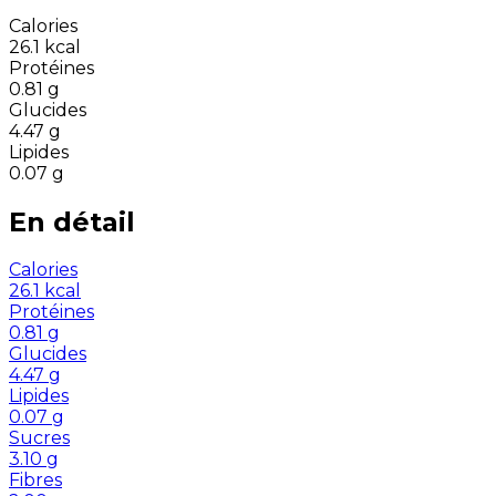
Calories
26.1
kcal
Protéines
0.81
g
Glucides
4.47
g
Lipides
0.07
g
En détail
Calories
26.1
kcal
Protéines
0.81
g
Glucides
4.47
g
Lipides
0.07
g
Sucres
3.10
g
Fibres