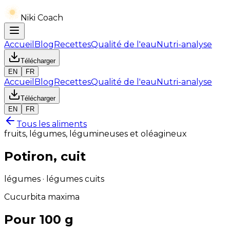
Niki Coach
Accueil
Blog
Recettes
Qualité de l'eau
Nutri-analyse
Télécharger
EN
FR
Accueil
Blog
Recettes
Qualité de l'eau
Nutri-analyse
Télécharger
EN
FR
Tous les aliments
fruits, légumes, légumineuses et oléagineux
Potiron, cuit
légumes · légumes cuits
Cucurbita maxima
Pour 100 g