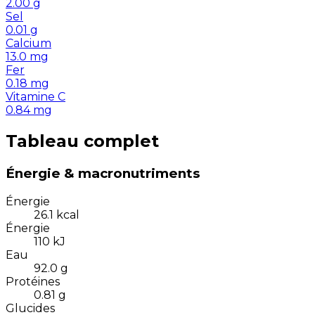
2.00
g
Sel
0.01
g
Calcium
13.0
mg
Fer
0.18
mg
Vitamine C
0.84
mg
Tableau complet
Énergie & macronutriments
Énergie
26.1
kcal
Énergie
110
kJ
Eau
92.0
g
Protéines
0.81
g
Glucides