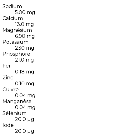
Sodium
5.00
mg
Calcium
13.0
mg
Magnésium
6.90
mg
Potassium
230
mg
Phosphore
21.0
mg
Fer
0.18
mg
Zinc
0.10
mg
Cuivre
0.04
mg
Manganèse
0.04
mg
Sélénium
20.0
µg
Iode
20.0
µg