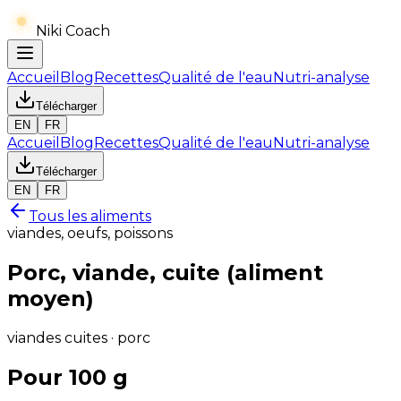
Niki Coach
Accueil
Blog
Recettes
Qualité de l'eau
Nutri-analyse
Télécharger
EN
FR
Accueil
Blog
Recettes
Qualité de l'eau
Nutri-analyse
Télécharger
EN
FR
Tous les aliments
viandes, oeufs, poissons
Porc, viande, cuite (aliment
moyen)
viandes cuites · porc
Pour 100 g