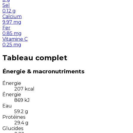
Sel
0.12
g
Calcium
9.97
mg
Fer
0.85
mg
Vitamine C
0.25
mg
Tableau complet
Énergie & macronutriments
Énergie
207
kcal
Énergie
869
kJ
Eau
59.2
g
Protéines
29.4
g
Glucides