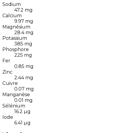
Sodium
47.2
mg
Calcium
9.97
mg
Magnésium
28.4
mg
Potassium
385
mg
Phosphore
225
mg
Fer
0.85
mg
Zinc
2.44
mg
Cuivre
0.07
mg
Manganèse
0.01
mg
Sélénium
16.2
µg
Iode
6.41
µg