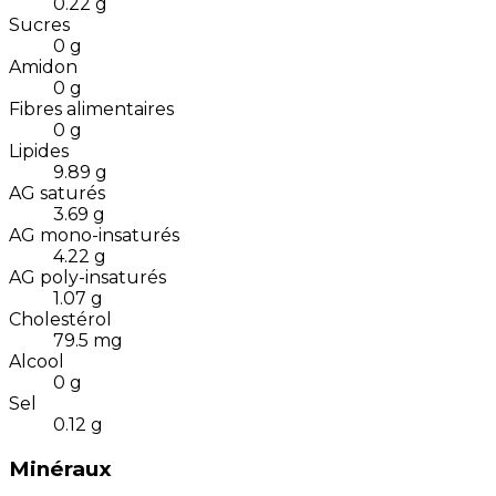
0.22
g
Sucres
0
g
Amidon
0
g
Fibres alimentaires
0
g
Lipides
9.89
g
AG saturés
3.69
g
AG mono-insaturés
4.22
g
AG poly-insaturés
1.07
g
Cholestérol
79.5
mg
Alcool
0
g
Sel
0.12
g
Minéraux