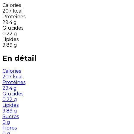
Calories
207
kcal
Protéines
29.4
g
Glucides
0.22
g
Lipides
9.89
g
En détail
Calories
207
kcal
Protéines
29.4
g
Glucides
0.22
g
Lipides
9.89
g
Sucres
0
g
Fibres
0
g