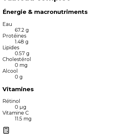
Énergie & macronutriments
Eau
67.2
g
Protéines
1.48
g
Lipides
0.57
g
Cholestérol
0
mg
Alcool
0
g
Vitamines
Rétinol
0
µg
Vitamine C
11.5
mg