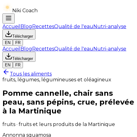
Niki Coach
Accueil
Blog
Recettes
Qualité de l'eau
Nutri-analyse
Télécharger
EN
FR
Accueil
Blog
Recettes
Qualité de l'eau
Nutri-analyse
Télécharger
EN
FR
Tous les aliments
fruits, légumes, légumineuses et oléagineux
Pomme cannelle, chair sans
peau, sans pépins, crue, prélevée
à la Martinique
fruits · fruits et leurs produits de la Martinique
Annonna squamosa