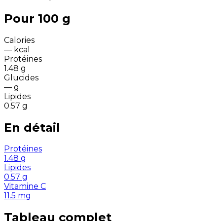
Pour 100 g
Calories
—
kcal
Protéines
1.48
g
Glucides
—
g
Lipides
0.57
g
En détail
Protéines
1.48
g
Lipides
0.57
g
Vitamine C
11.5
mg
Tableau complet