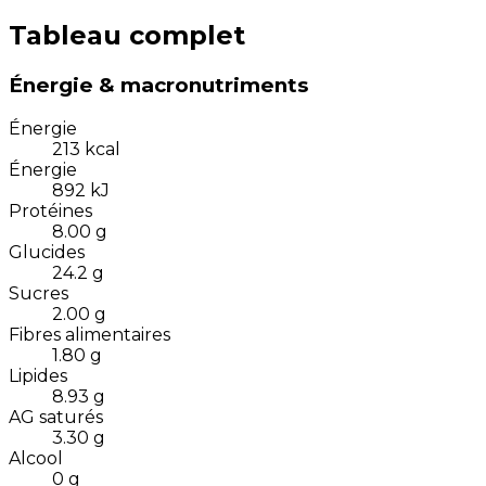
Tableau complet
Énergie & macronutriments
Énergie
213
kcal
Énergie
892
kJ
Protéines
8.00
g
Glucides
24.2
g
Sucres
2.00
g
Fibres alimentaires
1.80
g
Lipides
8.93
g
AG saturés
3.30
g
Alcool
0
g