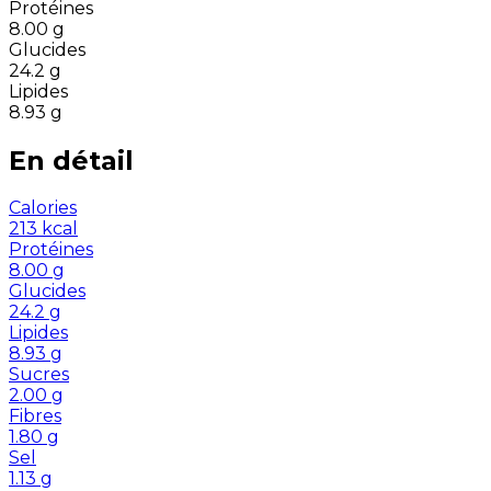
Protéines
8.00
g
Glucides
24.2
g
Lipides
8.93
g
En détail
Calories
213
kcal
Protéines
8.00
g
Glucides
24.2
g
Lipides
8.93
g
Sucres
2.00
g
Fibres
1.80
g
Sel
1.13
g