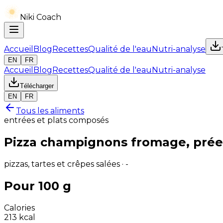
Niki Coach
Accueil
Blog
Recettes
Qualité de l'eau
Nutri-analyse
EN
FR
Accueil
Blog
Recettes
Qualité de l'eau
Nutri-analyse
Télécharger
EN
FR
Tous les aliments
entrées et plats composés
Pizza champignons fromage, pré
pizzas, tartes et crêpes salées · -
Pour 100 g
Calories
213
kcal