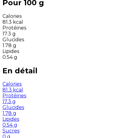
Pour 100 g
Calories
81.3
kcal
Protéines
17.3
g
Glucides
1.78
g
Lipides
0.54
g
En détail
Calories
81.3
kcal
Protéines
17.3
g
Glucides
1.78
g
Lipides
0.54
g
Sucres
0
g