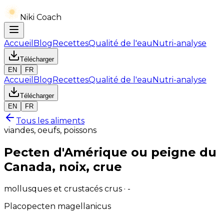
Niki Coach
Accueil
Blog
Recettes
Qualité de l'eau
Nutri-analyse
Télécharger
EN
FR
Accueil
Blog
Recettes
Qualité de l'eau
Nutri-analyse
Télécharger
EN
FR
Tous les aliments
viandes, oeufs, poissons
Pecten d'Amérique ou peigne du
Canada, noix, crue
mollusques et crustacés crus · -
Placopecten magellanicus