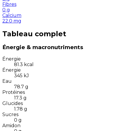
Fibres
0
g
Calcium
22.0
mg
Tableau complet
Énergie & macronutriments
Énergie
81.3
kcal
Énergie
345
kJ
Eau
78.7
g
Protéines
17.3
g
Glucides
1.78
g
Sucres
0
g
Amidon