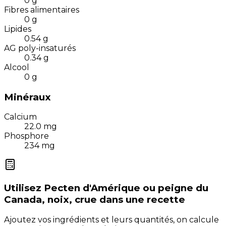
0
g
Fibres alimentaires
0
g
Lipides
0.54
g
AG poly-insaturés
0.34
g
Alcool
0
g
Minéraux
Calcium
22.0
mg
Phosphore
234
mg
Utilisez
Pecten d'Amérique ou peigne du
Canada, noix, crue
dans une recette
Ajoutez vos ingrédients et leurs quantités, on calcule