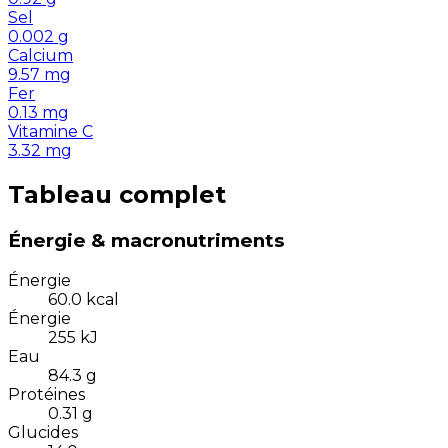
Sel
0.002
g
Calcium
9.57
mg
Fer
0.13
mg
Vitamine C
3.32
mg
Tableau complet
Énergie & macronutriments
Énergie
60.0
kcal
Énergie
255
kJ
Eau
84.3
g
Protéines
0.31
g
Glucides