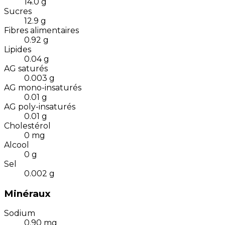
14.0
g
Sucres
12.9
g
Fibres alimentaires
0.92
g
Lipides
0.04
g
AG saturés
0.003
g
AG mono-insaturés
0.01
g
AG poly-insaturés
0.01
g
Cholestérol
0
mg
Alcool
0
g
Sel
0.002
g
Minéraux
Sodium
0.90
mg