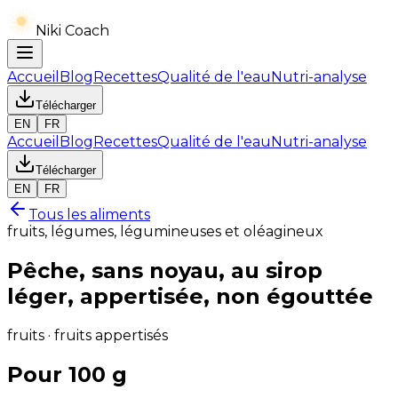
Niki Coach
Accueil
Blog
Recettes
Qualité de l'eau
Nutri-analyse
Télécharger
EN
FR
Accueil
Blog
Recettes
Qualité de l'eau
Nutri-analyse
Télécharger
EN
FR
Tous les aliments
fruits, légumes, légumineuses et oléagineux
Pêche, sans noyau, au sirop
léger, appertisée, non égouttée
fruits · fruits appertisés
Pour 100 g