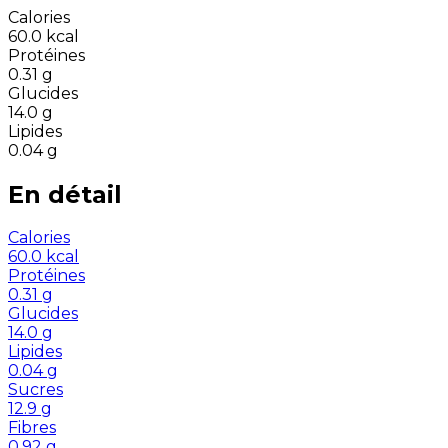
Calories
60.0
kcal
Protéines
0.31
g
Glucides
14.0
g
Lipides
0.04
g
En détail
Calories
60.0
kcal
Protéines
0.31
g
Glucides
14.0
g
Lipides
0.04
g
Sucres
12.9
g
Fibres
0.92
g