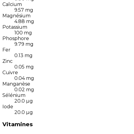
Calcium
9.57
mg
Magnésium
4.88
mg
Potassium
100
mg
Phosphore
9.79
mg
Fer
0.13
mg
Zinc
0.05
mg
Cuivre
0.04
mg
Manganèse
0.02
mg
Sélénium
20.0
µg
Iode
20.0
µg
Vitamines