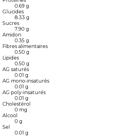
Protéines
0.69
g
Glucides
8.33
g
Sucres
7.90
g
Amidon
0.35
g
Fibres alimentaires
0.50
g
Lipides
0.50
g
AG saturés
0.01
g
AG mono-insaturés
0.01
g
AG poly-insaturés
0.01
g
Cholestérol
0
mg
Alcool
0
g
Sel
0.01
g