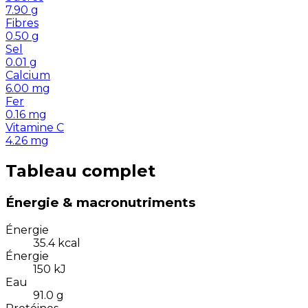
7.90
g
Fibres
0.50
g
Sel
0.01
g
Calcium
6.00
mg
Fer
0.16
mg
Vitamine C
4.26
mg
Tableau complet
Énergie & macronutriments
Énergie
35.4
kcal
Énergie
150
kJ
Eau
91.0
g