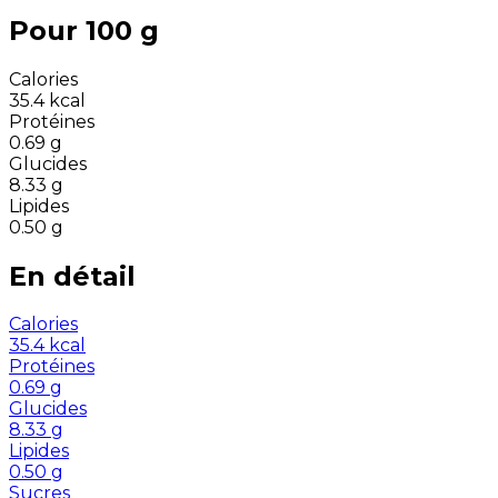
Pour 100 g
Calories
35.4
kcal
Protéines
0.69
g
Glucides
8.33
g
Lipides
0.50
g
En détail
Calories
35.4
kcal
Protéines
0.69
g
Glucides
8.33
g
Lipides
0.50
g
Sucres