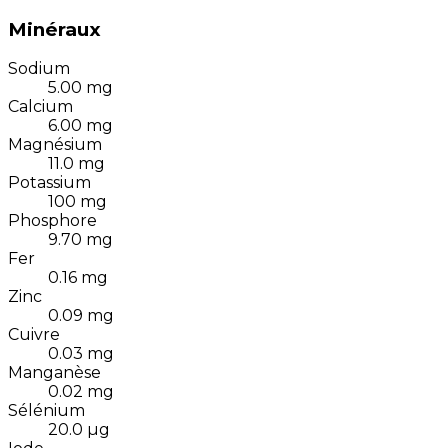
Minéraux
Sodium
5.00
mg
Calcium
6.00
mg
Magnésium
11.0
mg
Potassium
100
mg
Phosphore
9.70
mg
Fer
0.16
mg
Zinc
0.09
mg
Cuivre
0.03
mg
Manganèse
0.02
mg
Sélénium
20.0
µg