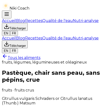
Niki Coach
Accueil
Blog
Recettes
Qualité de l'eau
Nutri-analyse
Télécharger
EN
FR
Accueil
Blog
Recettes
Qualité de l'eau
Nutri-analyse
Télécharger
EN
FR
Tous les aliments
fruits, légumes, légumineuses et oléagineux
Pastèque, chair sans peau, sans
pépins, crue
fruits · fruits crus
Citrullus vulgaris Schraders or Citrullus lanatus
(Thunb.) Matsum