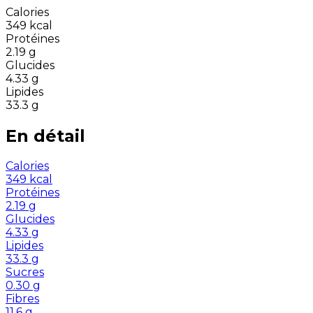
Calories
349
kcal
Protéines
2.19
g
Glucides
4.33
g
Lipides
33.3
g
En détail
Calories
349
kcal
Protéines
2.19
g
Glucides
4.33
g
Lipides
33.3
g
Sucres
0.30
g
Fibres
11.6
g