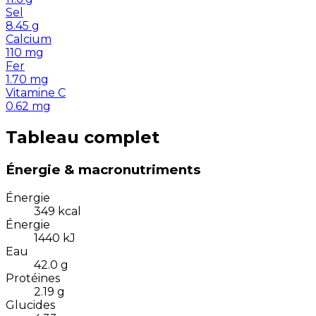
Sel
8.45
g
Calcium
110
mg
Fer
1.70
mg
Vitamine C
0.62
mg
Tableau complet
Énergie & macronutriments
Énergie
349
kcal
Énergie
1440
kJ
Eau
42.0
g
Protéines
2.19
g
Glucides