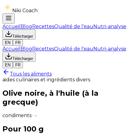
Niki Coach
Accueil
Blog
Recettes
Qualité de l'eau
Nutri-analyse
Télécharger
EN
FR
Accueil
Blog
Recettes
Qualité de l'eau
Nutri-analyse
Télécharger
EN
FR
Tous les aliments
aides culinaires et ingrédients divers
Olive noire, à l'huile (à la
grecque)
condiments · -
Pour 100 g