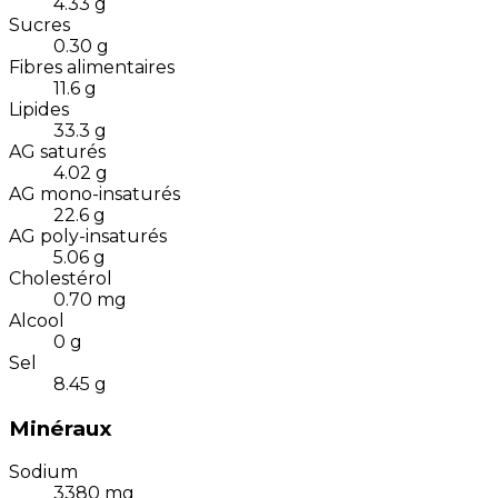
4.33
g
Sucres
0.30
g
Fibres alimentaires
11.6
g
Lipides
33.3
g
AG saturés
4.02
g
AG mono-insaturés
22.6
g
AG poly-insaturés
5.06
g
Cholestérol
0.70
mg
Alcool
0
g
Sel
8.45
g
Minéraux
Sodium
3380
mg