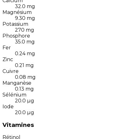
Calcium
32.0
mg
Magnésium
9.30
mg
Potassium
270
mg
Phosphore
35.0
mg
Fer
0.24
mg
Zinc
0.21
mg
Cuivre
0.08
mg
Manganèse
0.13
mg
Sélénium
20.0
µg
Iode
20.0
µg
Vitamines
Rétinol