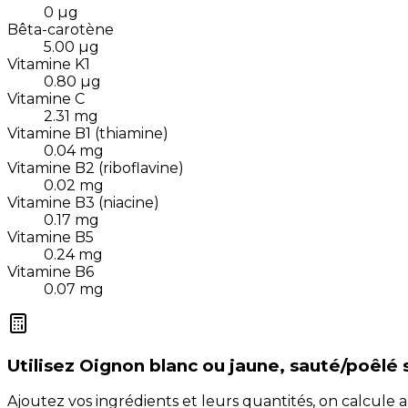
0
µg
Bêta-carotène
5.00
µg
Vitamine K1
0.80
µg
Vitamine C
2.31
mg
Vitamine B1 (thiamine)
0.04
mg
Vitamine B2 (riboflavine)
0.02
mg
Vitamine B3 (niacine)
0.17
mg
Vitamine B5
0.24
mg
Vitamine B6
0.07
mg
Utilisez
Oignon blanc ou jaune, sauté/poêlé 
Ajoutez vos ingrédients et leurs quantités, on calcul