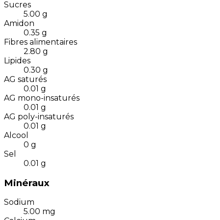
Sucres
5.00
g
Amidon
0.35
g
Fibres alimentaires
2.80
g
Lipides
0.30
g
AG saturés
0.01
g
AG mono-insaturés
0.01
g
AG poly-insaturés
0.01
g
Alcool
0
g
Sel
0.01
g
Minéraux
Sodium
5.00
mg