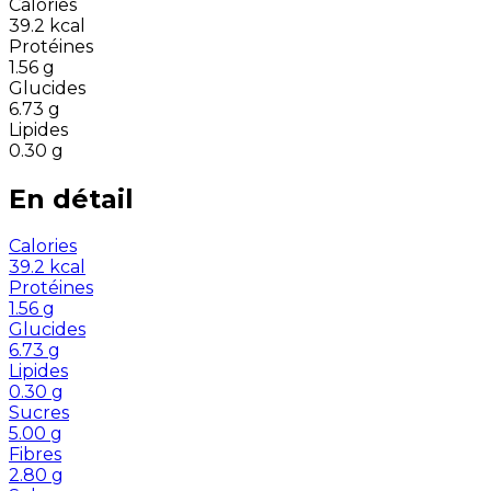
Calories
39.2
kcal
Protéines
1.56
g
Glucides
6.73
g
Lipides
0.30
g
En détail
Calories
39.2
kcal
Protéines
1.56
g
Glucides
6.73
g
Lipides
0.30
g
Sucres
5.00
g
Fibres
2.80
g