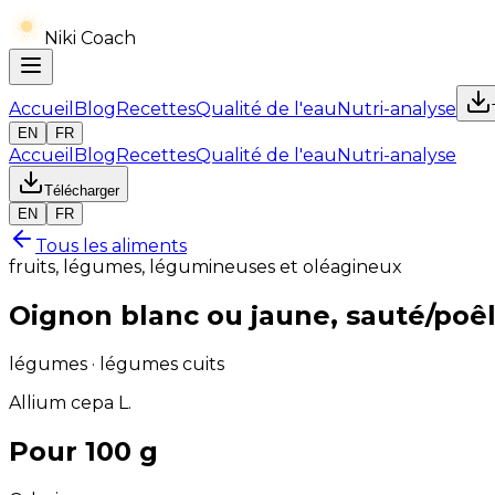
Niki Coach
Accueil
Blog
Recettes
Qualité de l'eau
Nutri-analyse
EN
FR
Accueil
Blog
Recettes
Qualité de l'eau
Nutri-analyse
Télécharger
EN
FR
Tous les aliments
fruits, légumes, légumineuses et oléagineux
Oignon blanc ou jaune, sauté/poê
légumes · légumes cuits
Allium cepa L.
Pour 100 g