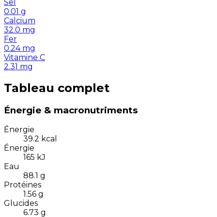
Sel
0.01
g
Calcium
32.0
mg
Fer
0.24
mg
Vitamine C
2.31
mg
Tableau complet
Énergie & macronutriments
Énergie
39.2
kcal
Énergie
165
kJ
Eau
88.1
g
Protéines
1.56
g
Glucides
6.73
g