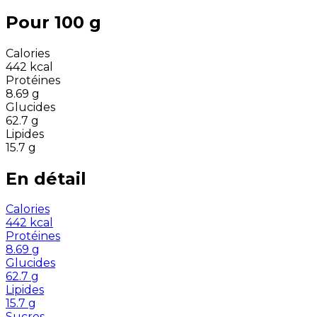
Pour 100 g
Calories
442
kcal
Protéines
8.69
g
Glucides
62.7
g
Lipides
15.7
g
En détail
Calories
442
kcal
Protéines
8.69
g
Glucides
62.7
g
Lipides
15.7
g
Sucres