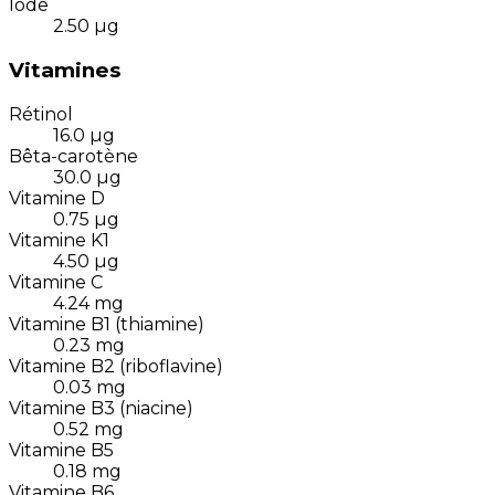
Iode
2.50
µg
Vitamines
Rétinol
16.0
µg
Bêta-carotène
30.0
µg
Vitamine D
0.75
µg
Vitamine K1
4.50
µg
Vitamine C
4.24
mg
Vitamine B1 (thiamine)
0.23
mg
Vitamine B2 (riboflavine)
0.03
mg
Vitamine B3 (niacine)
0.52
mg
Vitamine B5
0.18
mg
Vitamine B6