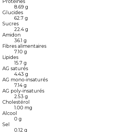
Protéines
8.69
g
Glucides
62.7
g
Sucres
22.4
g
Amidon
36.1
g
Fibres alimentaires
7.10
g
Lipides
15.7
g
AG saturés
4.43
g
AG mono-insaturés
7.14
g
AG poly-insaturés
2.53
g
Cholestérol
1.00
mg
Alcool
0
g
Sel
0.12
g