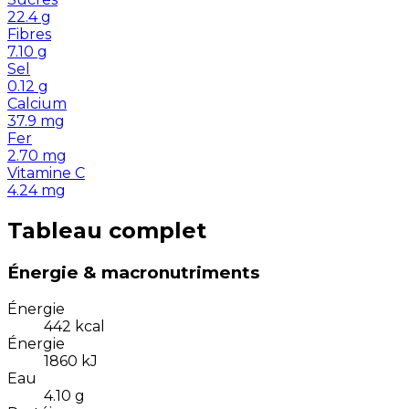
22.4
g
Fibres
7.10
g
Sel
0.12
g
Calcium
37.9
mg
Fer
2.70
mg
Vitamine C
4.24
mg
Tableau complet
Énergie & macronutriments
Énergie
442
kcal
Énergie
1860
kJ
Eau
4.10
g