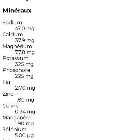
Minéraux
Sodium
47.0
mg
Calcium
37.9
mg
Magnésium
77.8
mg
Potassium
325
mg
Phosphore
225
mg
Fer
2.70
mg
Zinc
1.80
mg
Cuivre
0.34
mg
Manganèse
1.90
mg
Sélénium
5.00
µg