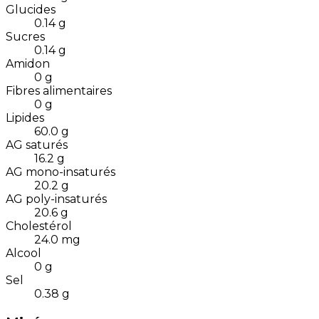
Glucides
0.14
g
Sucres
0.14
g
Amidon
0
g
Fibres alimentaires
0
g
Lipides
60.0
g
AG saturés
16.2
g
AG mono-insaturés
20.2
g
AG poly-insaturés
20.6
g
Cholestérol
24.0
mg
Alcool
0
g
Sel
0.38
g