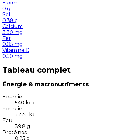
Fibres
0
g
Sel
0.38
g
Calcium
3.30
mg
Fer
0.05
mg
Vitamine C
0.50
mg
Tableau complet
Énergie & macronutriments
Énergie
540
kcal
Énergie
2220
kJ
Eau
39.8
g
Protéines
0.25
g