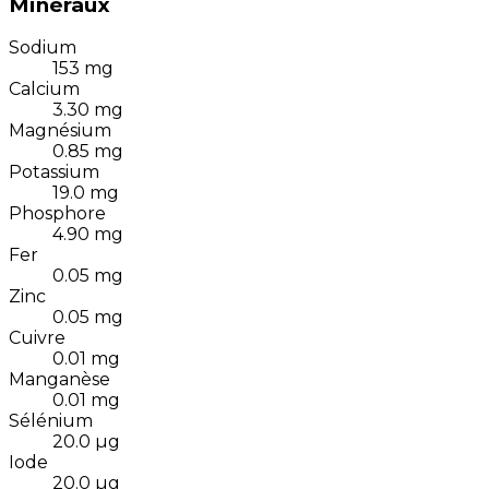
Minéraux
Sodium
153
mg
Calcium
3.30
mg
Magnésium
0.85
mg
Potassium
19.0
mg
Phosphore
4.90
mg
Fer
0.05
mg
Zinc
0.05
mg
Cuivre
0.01
mg
Manganèse
0.01
mg
Sélénium
20.0
µg
Iode
20.0
µg