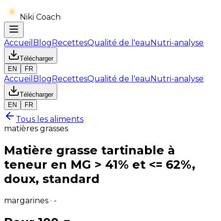
Niki Coach
Accueil
Blog
Recettes
Qualité de l'eau
Nutri-analyse
Télécharger
EN
FR
Accueil
Blog
Recettes
Qualité de l'eau
Nutri-analyse
Télécharger
EN
FR
Tous les aliments
matières grasses
Matière grasse tartinable à
teneur en MG > 41% et <= 62%,
doux, standard
margarines · -