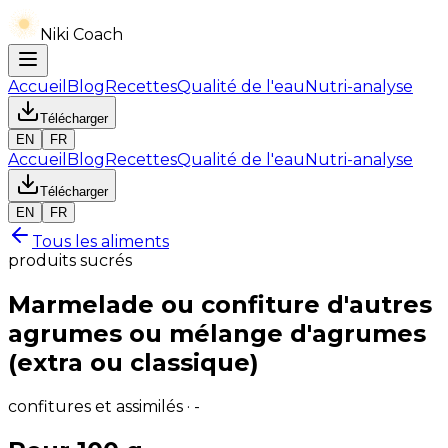
Niki Coach
Accueil
Blog
Recettes
Qualité de l'eau
Nutri-analyse
Télécharger
EN
FR
Accueil
Blog
Recettes
Qualité de l'eau
Nutri-analyse
Télécharger
EN
FR
Tous les aliments
produits sucrés
Marmelade ou confiture d'autres
agrumes ou mélange d'agrumes
(extra ou classique)
confitures et assimilés · -