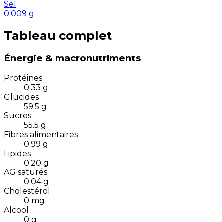
Sel
0.009
g
Tableau complet
Énergie & macronutriments
Protéines
0.33
g
Glucides
59.5
g
Sucres
55.5
g
Fibres alimentaires
0.99
g
Lipides
0.20
g
AG saturés
0.04
g
Cholestérol
0
mg
Alcool
0
g