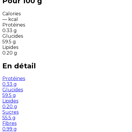
Pour 100 g
Calories
—
kcal
Protéines
0.33
g
Glucides
59.5
g
Lipides
0.20
g
En détail
Protéines
0.33
g
Glucides
59.5
g
Lipides
0.20
g
Sucres
55.5
g
Fibres
0.99
g